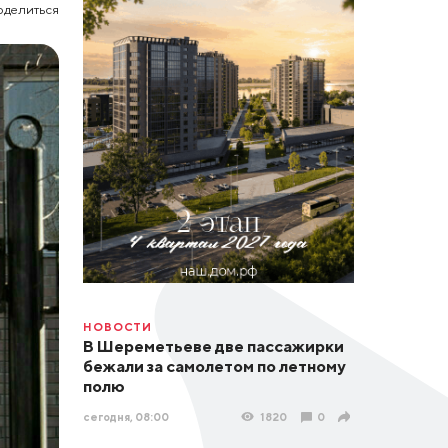
оделиться
НОВОСТИ
В Шереметьеве две пассажирки
бежали за самолетом по летному
полю
сегодня, 08:00
1820
0