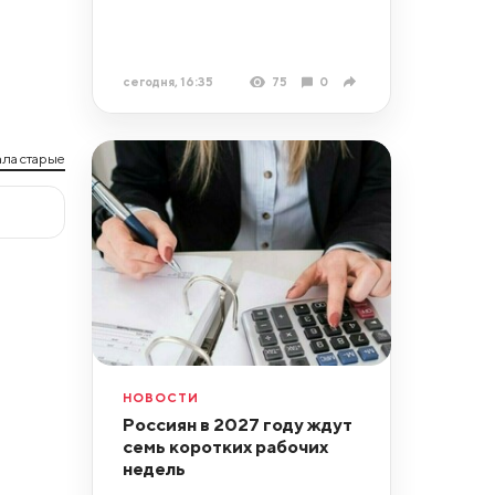
сегодня, 16:35
75
0
ла старые
НОВОСТИ
Россиян в 2027 году ждут
семь коротких рабочих
недель