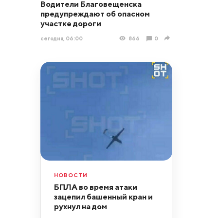
Водители Благовещенска
предупреждают об опасном
участке дороги
сегодня, 06:00
866
0
НОВОСТИ
БПЛА во время атаки
зацепил башенный кран и
рухнул на дом