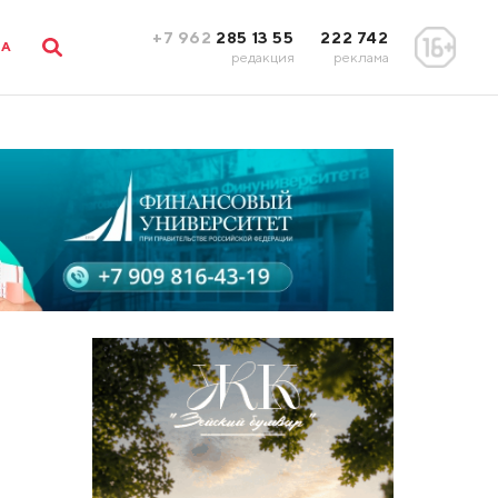
+7 962
285 13 55
222 742
ЛА
редакция
реклама