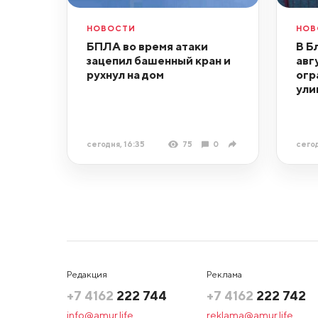
НОВОСТИ
НОВ
БПЛА во время атаки
В Б
зацепил башенный кран и
авг
рухнул на дом
огр
ули
сегодня, 16:35
75
0
сегод
Редакция
Реклама
+7 4162
222 744
+7 4162
222 742
info@amur.life
reklama@amur.life