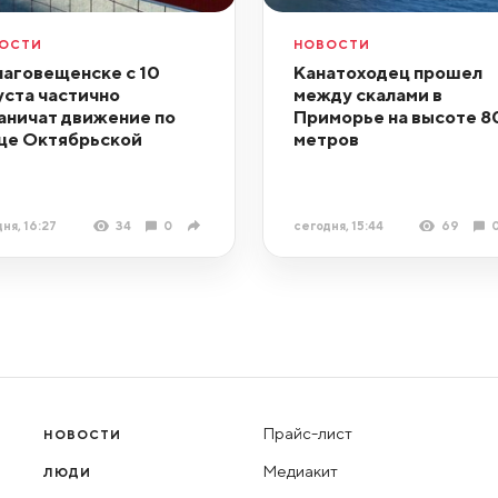
ОСТИ
НОВОСТИ
лаговещенске с 10
Канатоходец прошел
уста частично
между скалами в
аничат движение по
Приморье на высоте 8
це Октябрьской
метров
ня, 16:27
34
0
сегодня, 15:44
69
Прайс-лист
НОВОСТИ
Медиакит
ЛЮДИ