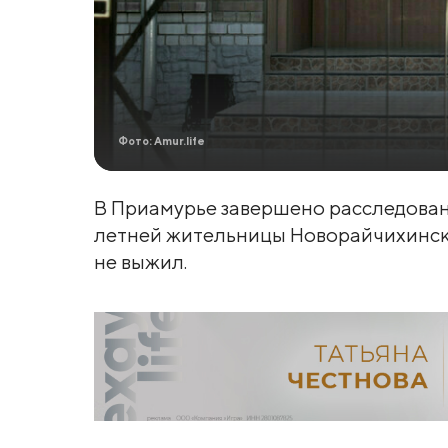
Фото: Amur.life
В Приамурье завершено расследован
летней жительницы Новорайчихинска.
не выжил.