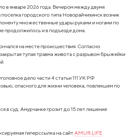
о в январе 2026 года. Вечером между двумя
 поселка городского типа Новорайчихинск возник
поненту множественные удары руками и ногами по
ие продолжилось и в подъезде дома.
нчался на месте происшествия. Согласно
 закрытая тупая травма живота с разрывом брыжейки
й.
оловное дело части 4 статьи 111 УК РФ
вью, опасного для жизни человека, повлекшем по
я в суд. Амурчанке грозит до 15 лет лишения
ксируемая гиперссылка на сайт
AMUR.LIFE