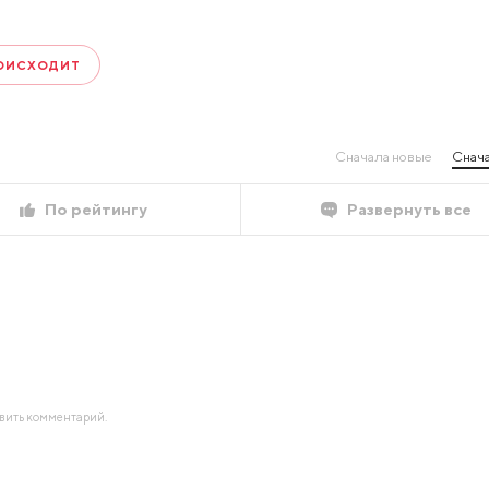
ОИСХОДИТ
Сначала новые
Снача
По рейтингу
Развернуть все
авить комментарий.