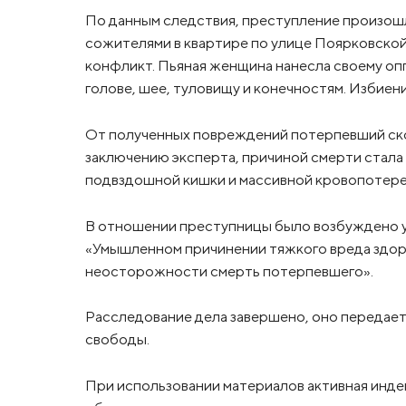
По данным следствия, преступление произошл
сожителями в квартире по улице Поярковской
конфликт. Пьяная женщина нанесла своему оп
голове, шее, туловищу и конечностям. Избиен
От полученных повреждений потерпевший ско
заключению эксперта, причиной смерти стала
подвздошной кишки и массивной кровопотере
В отношении преступницы было возбуждено уг
«Умышленном причинении тяжкого вреда здоро
неосторожности смерть потерпевшего».
Расследование дела завершено, оно передаетс
свободы.
При использовании материалов активная инде