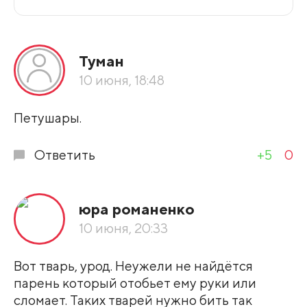
Все подряд
Туман
По рейтингу
10 июня, 18:48
Развернуть все
Петушары.
Ответить
+5
0
юра романенко
10 июня, 20:33
Вот тварь, урод. Неужели не найдётся
парень который отобьет ему руки или
сломает. Таких тварей нужно бить так