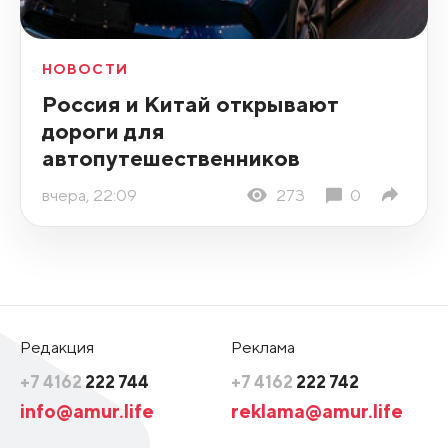
НОВОСТИ
Россия и Китай открывают
дороги для
автопутешественников
вчера, 22:09
273
0
Редакция
Реклама
+7 4162
222 744
+7 4162
222 742
info@amur.life
reklama@amur.life