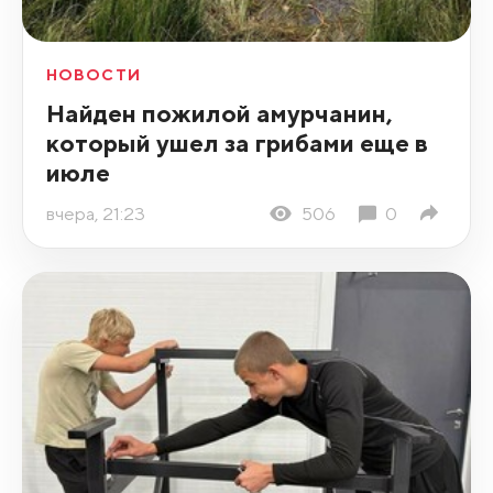
НОВОСТИ
Найден пожилой амурчанин,
который ушел за грибами еще в
июле
вчера, 21:23
506
0