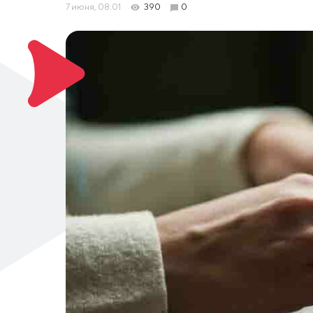
7 июня, 08:01
390
0