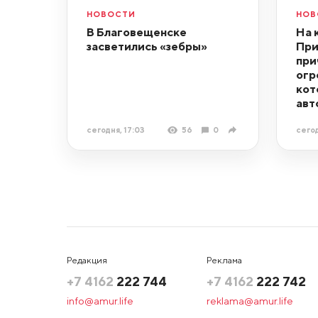
НОВОСТИ
НОВ
В Благовещенске
На 
засветились «зебры»
При
при
огр
кот
авт
сегодня, 17:03
56
0
сегод
Редакция
Реклама
+7 4162
222 744
+7 4162
222 742
info@amur.life
reklama@amur.life