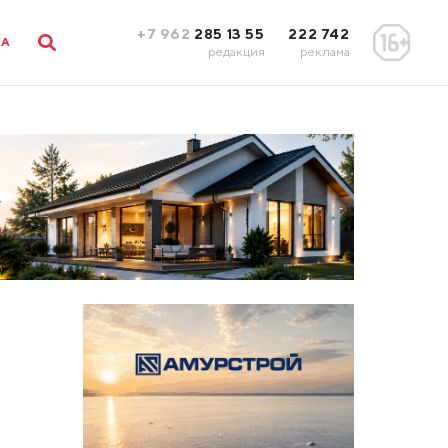
+7 962
285 13 55
222 742
ЛА
редакция
реклама