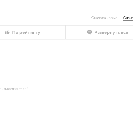
Сначала новые
Снача
По рейтингу
Развернуть все
авить комментарий.