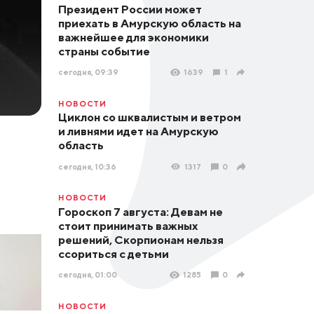
Президент России может
приехать в Амурскую область на
важнейшее для экономики
страны событие
сегодня, 09:39
1639
1
НОВОСТИ
Циклон со шквалистым и ветром
и ливнями идет на Амурскую
область
сегодня, 10:36
1317
0
НОВОСТИ
Гороскоп 7 августа: Девам не
стоит принимать важных
решений, Скорпионам нельзя
ссориться с детьми
сегодня, 01:00
1285
0
НОВОСТИ