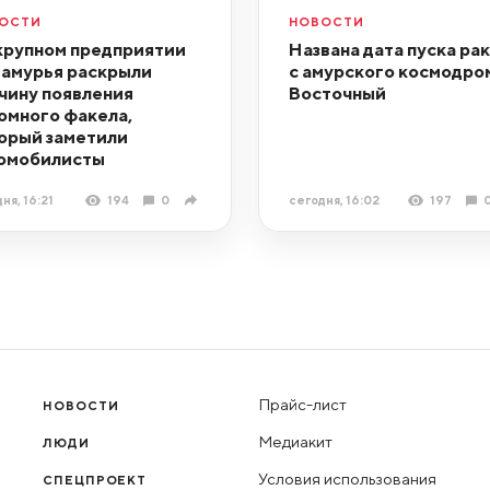
ОСТИ
НОВОСТИ
крупном предприятии
Названа дата пуска ра
амурья раскрыли
с амурского космодро
чину появления
Восточный
омного факела,
орый заметили
омобилисты
ня, 16:21
194
0
сегодня, 16:02
197
Прайс-лист
НОВОСТИ
Медиакит
ЛЮДИ
Условия использования
СПЕЦПРОЕКТ