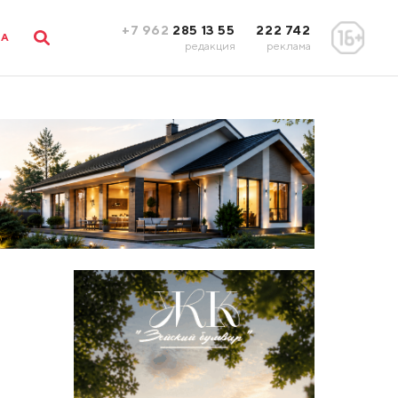
+7 962
285 13 55
222 742
ЛА
редакция
реклама