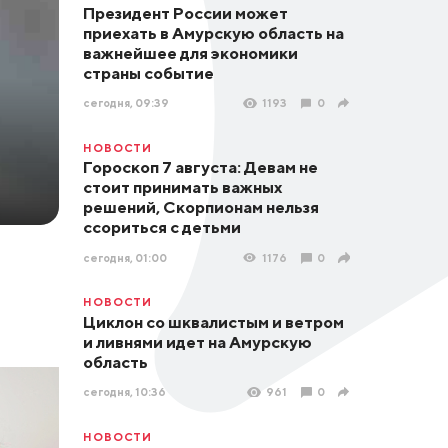
Президент России может
приехать в Амурскую область на
важнейшее для экономики
страны событие
сегодня, 09:39
1193
0
НОВОСТИ
Гороскоп 7 августа: Девам не
стоит принимать важных
решений, Скорпионам нельзя
ссориться с детьми
сегодня, 01:00
1176
0
НОВОСТИ
Циклон со шквалистым и ветром
и ливнями идет на Амурскую
область
сегодня, 10:36
961
0
НОВОСТИ