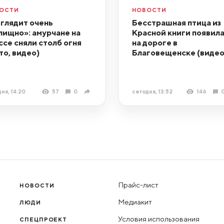
ОСТИ
НОВОСТИ
глядит очень
Бесстрашная птица из
лищно»: амурчане на
Красной книги появил
ссе сняли столб огня
на дороге в
то, видео)
Благовещенске (видео
ня, 14:20
57
0
сегодня, 13:52
146
Прайс-лист
НОВОСТИ
Медиакит
ЛЮДИ
Условия использования
СПЕЦПРОЕКТ