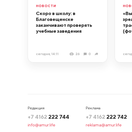
НОВОСТИ
НОВ
Скоро в школу: в
«Вы
Благовещенске
зре
заканчивают проверять
тра
учебные заведения
(фо
сегодня, 14:11
26
0
сегод
Редакция
Реклама
+7 4162
222 744
+7 4162
222 742
info@amur.life
reklama@amur.life