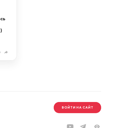
ась
)
0
ВОЙТИ НА САЙТ