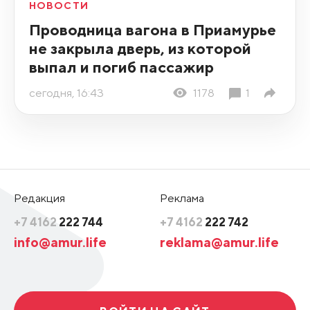
НОВОСТИ
Проводница вагона в Приамурье
не закрыла дверь, из которой
выпал и погиб пассажир
сегодня, 16:43
1178
1
Редакция
Реклама
+7 4162
222 744
+7 4162
222 742
info@amur.life
reklama@amur.life