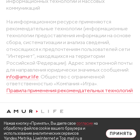
информационных технологий и массовых
коммуникаций
На информационном ресурсе применяются
рекомендательные технологии (информационные
технологии предоставления информации на основе
сбора, систематизации и анализа сведений,
относящихся к предпочтениям пользователей сети
"Интернет", находящихся на территории
Российской Федерации). Адрес электронной почты
для направления юридически значимых сообщений:
info@amur.life
. Общество с ограниченной
ответственностью «Компания «Игра».
Правила применения рекомендательных технологий
Нажав кнопку «Принять», Вы даете свое
согласие
на
обработку файлов cookie вашего браузера и
использование аналитических сервисов
ПРИНЯТЬ
Yandex.Metrika, LiveInternet и Top.mail.ru в