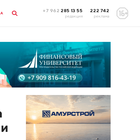
+7 962
285 13 55
222 742
ЛА
редакция
реклама
а
ии