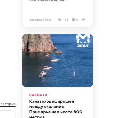
сегодня, 17:30
146
0
НОВОСТИ
Канатоходец прошел
ла старые
между скалами в
Приморье на высоте 800
метров