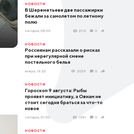
НОВОСТИ
В Шереметьеве две пассажирки
бежали за самолетом по летному
полю
сегодня, 08:00
2112
0
НОВОСТИ
Россиянам рассказали о рисках
при нерегулярной смене
постельного белья
вчера, 16:23
2039
0
НОВОСТИ
Гороскоп 9 августа: Рыбы
проявят инициативу, а Овнам не
стоит сегодня браться за что-то
новое
сегодня, 01:00
1041
0
НОВОСТИ