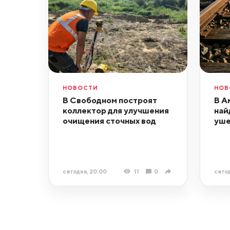
НОВОСТИ
НОВ
В Свободном построят
В А
коллектор для улучшения
най
очищения сточных вод
уше
сегодня, 20:00
11
0
сегод