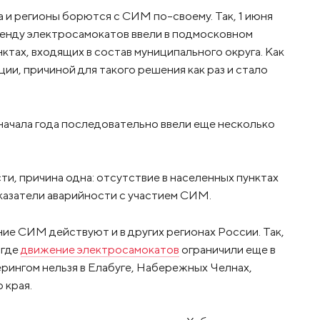
 и регионы борются с СИМ по-своему. Так, 1 июня
аренду электросамокатов ввели в подмосковном
нктах, входящих в состав муниципального округа. Как
ии, причиной для такого решения как раз и стало
ачала года последовательно ввели еще несколько
ти, причина одна: отсутствие в населенных пунктах
азатели аварийности с участием СИМ.
ие СИМ действуют и в других регионах России. Так,
 где
движение электросамокатов
ограничили еще в
ерингом нельзя в Елабуге, Набережных Челнах,
 края.