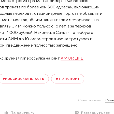
список строгих правил: например, в Хабаровске
ов проката по более чем 300 адресам, включающим
одные переходы, стационарные торговые объекты и
ние на мостах, вблизи памятников и мемориалов, на
влять СИМ можно только с 16 лет, а за переход
 от 1 000 рублей. Наконец, в Санкт-Петербурге
ти СИМ до 10 километров в час на тротуарах и
зон, где движение полностью запрещено.
ксируемая гиперссылка на сайт
AMUR.LIFE
#РОССИЙСКАЯ ВЛАСТЬ
#ТРАНСПОРТ
Сначала новые
Снача
По рейтингу
Развернуть все