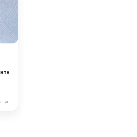
лете
0