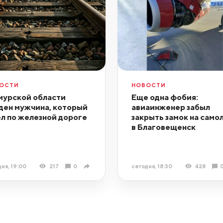
ОСТИ
НОВОСТИ
мурской области
Еще одна фобия:
ден мужчина, который
авиаинженер забыл
л по железной дороге
закрыть замок на само
в Благовещенск
ня, 19:00
217
0
сегодня, 18:30
428