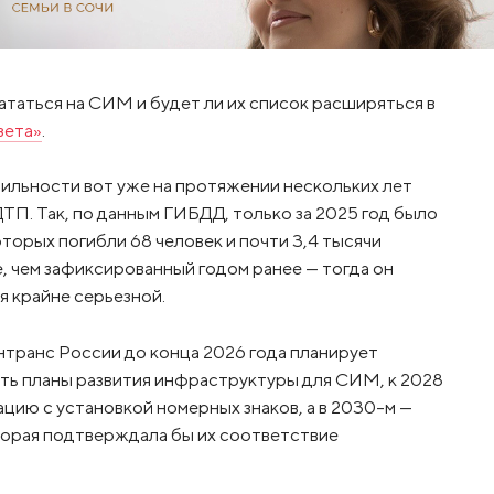
 кататься на СИМ и будет ли их список расширяться в
зета»
.
ильности вот уже на протяжении нескольких лет
ТП. Так, по данным ГИБДД, только за 2025 год было
торых погибли 68 человек и почти 3,4 тысячи
е, чем зафиксированный годом ранее — тогда он
я крайне серьезной.
транс России до конца 2026 года планирует
ть планы развития инфраструктуры для СИМ, к 2028
цию с установкой номерных знаков, а в 2030-м —
торая подтверждала бы их соответствие