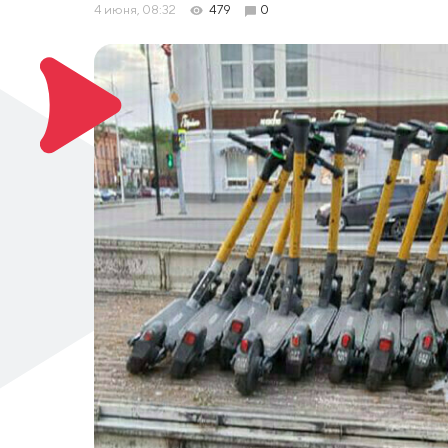
4 июня, 08:32
479
0