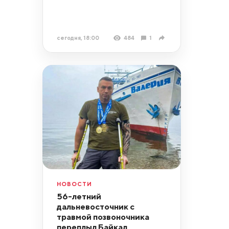
сегодня, 18:00
484
1
НОВОСТИ
56-летний
дальневосточник с
травмой позвоночника
переплыл Байкал