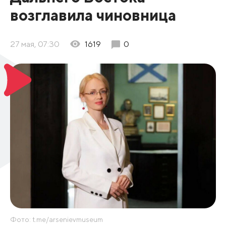
возглавила чиновница
27 мая, 07:30
1619
0
Фото: t.me/arsenievmuseum