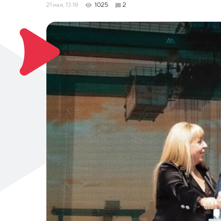
21 мая, 13:18
1025
2