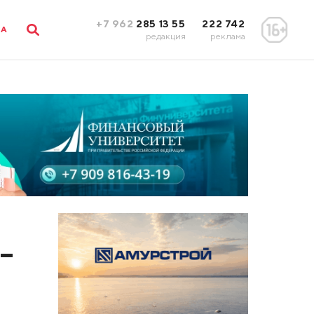
+7 962
285 13 55
222 742
ЛА
редакция
реклама
–