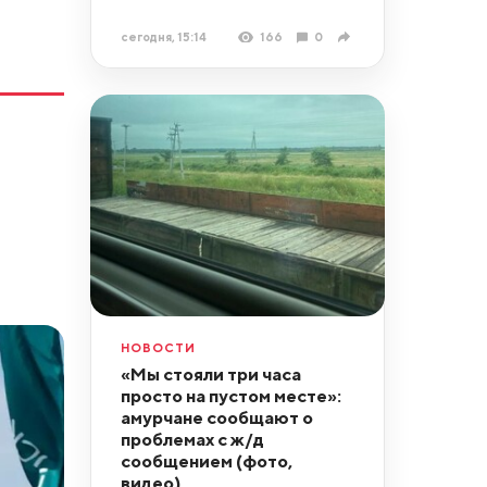
сегодня, 15:14
166
0
НОВОСТИ
«Мы стояли три часа
просто на пустом месте»:
амурчане сообщают о
проблемах с ж/д
сообщением (фото,
видео)