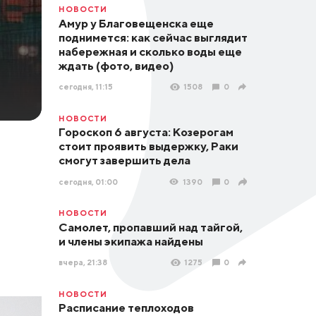
НОВОСТИ
Амур у Благовещенска еще
поднимется: как сейчас выглядит
набережная и сколько воды еще
ждать (фото, видео)
сегодня, 11:15
1508
0
НОВОСТИ
Гороскоп 6 августа: Козерогам
стоит проявить выдержку, Раки
смогут завершить дела
сегодня, 01:00
1390
0
НОВОСТИ
Самолет, пропавший над тайгой,
и члены экипажа найдены
вчера, 21:38
1275
0
НОВОСТИ
Расписание теплоходов