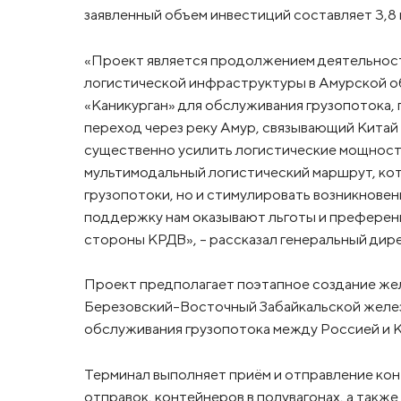
заявленный объем инвестиций составляет 3,8
«Проект является продолжением деятельност
логистической инфраструктуры в Амурской об
«Каникурган» для обслуживания грузопотока
переход через реку Амур, связывающий Китай
существенно усилить логистические мощност
мультимодальный логистический маршрут, ко
грузопотоки, но и стимулировать возникнове
поддержку нам оказывают льготы и преферен
стороны КРДВ», - рассказал генеральный ди
Проект предполагает поэтапное создание ж
Березовский-Восточный Забайкальской желез
обслуживания грузопотока между Россией и К
Терминал выполняет приём и отправление ко
отправок, контейнеров в полувагонах, а такж