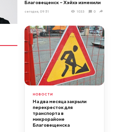
Благовещенск – Хэйхэ изменили
сегодня, 09:51
1033
0
НОВОСТИ
На два месяца закрыли
перекресток для
транспорта в
микрорайоне
Благовещенска