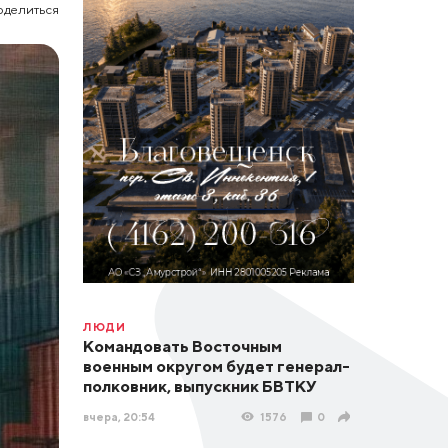
оделиться
ЛЮДИ
Командовать Восточным
военным округом будет генерал-
полковник, выпускник БВТКУ
вчера, 20:54
1576
0