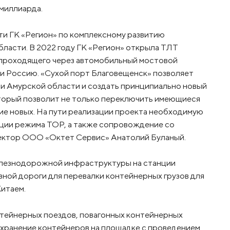
 миллиарда.
и ГК «Регион» по комплексному развитию
ласти. В 2022 году ГК «Регион» открыла ТЛТ
, проходящего через автомобильный мостовой
 и Россию. «Сухой порт Благовещенск» позволяет
и Амурской области и создать принципиально новый
торый позволит не только переключить имеющиеся
ние новых. На пути реализации проекта необходимую
ции режима ТОР, а также сопровождение со
ректор ООО «Октет Сервис» Анатолий Буланый.
елезнодорожной инфраструктуры на станции
ной дороги для перевалки контейнерных грузов для
итаем.
нтейнерных поездов, повагонных контейнерных
е хранение контейнеров на площадке с проведением