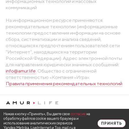
информационных технологий и массовых
коммуникаций
На информационном ресурсе применяются
рекомендательные технологии (информационные
технологии предоставления информации на основе
сбора, систематизации и анализа сведений,
относящихся к предпочтениям пользователей сети
"Интернет", находящихся на территории
Российской Федерации). Адрес электронной почты
для направления юридически значимых сообщений:
info@amur.life
. Общество с ограниченной
ответственностью «Компания «Игра».
Правила применения рекомендательных технологий
Нажав кнопку «Принять», Вы даете свое
согласие
на
обработку файлов cookie вашего браузера и
использование аналитических сервисов
ПРИНЯТЬ
Yandex.Metrika, LiveInternet и Top.mail.ru в