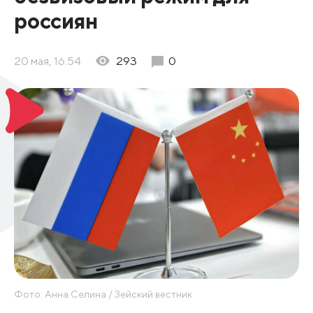
россиян
20 мая, 16:54
293
0
Фото: Анна Селина / Зейский вестник