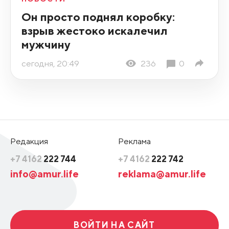
Он просто поднял коробку:
взрыв жестоко искалечил
мужчину
сегодня, 20:49
236
0
Редакция
Реклама
+7 4162
222 744
+7 4162
222 742
info@amur.life
reklama@amur.life
ВОЙТИ НА САЙТ