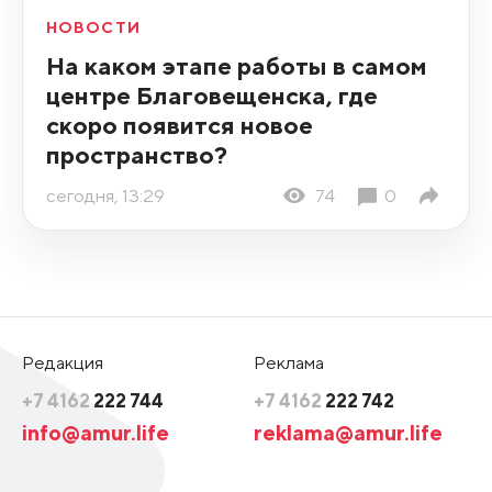
НОВОСТИ
На каком этапе работы в самом
центре Благовещенска, где
скоро появится новое
пространство?
сегодня, 13:29
74
0
Редакция
Реклама
+7 4162
222 744
+7 4162
222 742
info@amur.life
reklama@amur.life