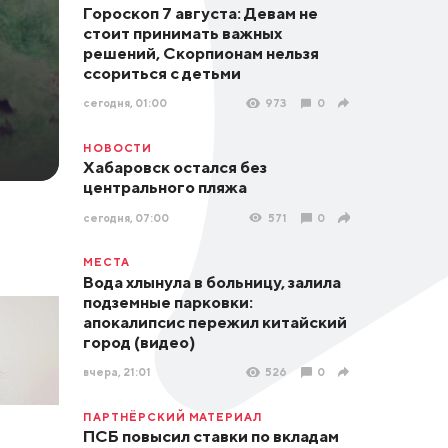
Гороскоп 7 августа: Девам не
стоит принимать важных
решений, Скорпионам нельзя
ссориться с детьми
сегодня, 01:00
973
0
НОВОСТИ
Хабаровск остался без
центрального пляжа
сегодня, 07:00
571
0
МЕСТА
Вода хлынула в больницу, залила
подземные парковки:
апокалипсис пережил китайский
город (видео)
вчера, 21:01
526
0
ПАРТНЁРСКИЙ МАТЕРИАЛ
ПСБ повысил ставки по вкладам