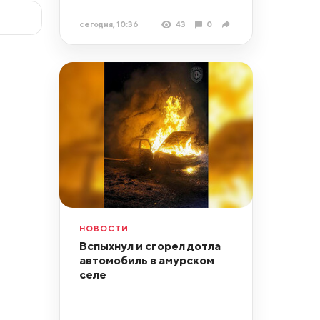
сегодня, 10:36
43
0
НОВОСТИ
Вспыхнул и сгорел дотла
автомобиль в амурском
селе