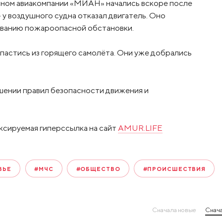
дном авиакомпании «МИАН» начались вскоре после
 у воздушного судна отказал двигатель. Оно
ованию пожароопасной обстановки.
пастись из горящего самолёта. Они уже добрались
шении правил безопасности движения и
ксируемая гиперссылка на сайт
AMUR.LIFE
ВЬЕ
#МЧС
#ОБЩЕСТВО
#ПРОИСШЕСТВИЯ
Сначала новые
Снача