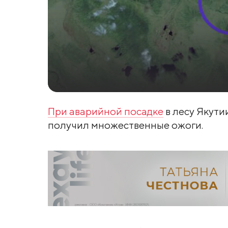
При аварийной посадке
в лесу Якути
получил множественные ожоги.