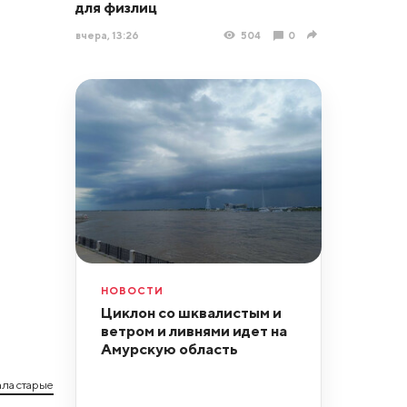
для физлиц
вчера, 13:26
504
0
НОВОСТИ
Циклон со шквалистым и
ветром и ливнями идет на
Амурскую область
ла старые