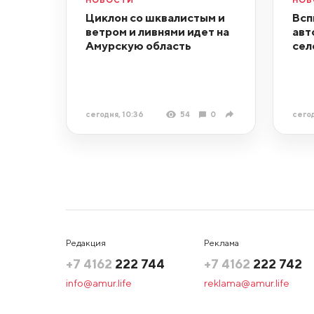
Циклон со шквалистым и
Всп
ветром и ливнями идет на
авт
Амурскую область
сел
сегодня, 10:36
54
0
сегод
Редакция
Реклама
+7 4162
222 744
+7 4162
222 742
info@amur.life
reklama@amur.life