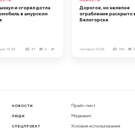
ыхнул и сгорел дотла
Дорогое, но нелепое
омобиль в амурском
ограбление раскрыто 
е
Белогорске
ня, 10:23
47
0
сегодня, 10:03
154
Прайс-лист
НОВОСТИ
Медиакит
ЛЮДИ
Условия использования
СПЕЦПРОЕКТ