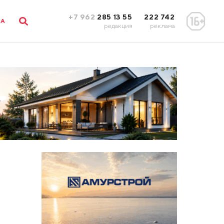
+7 962
285 13 55
222 742
ЛА
редакция
реклама