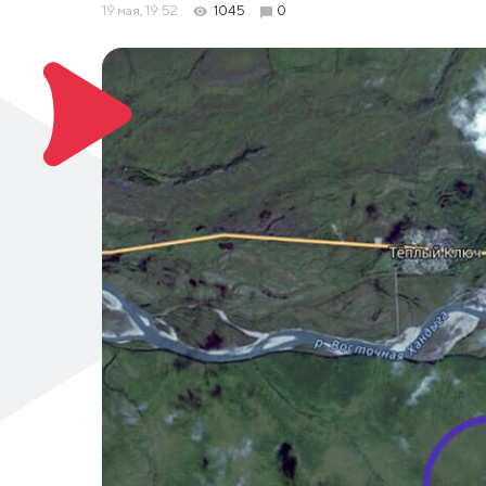
19 мая, 19:52
1045
0