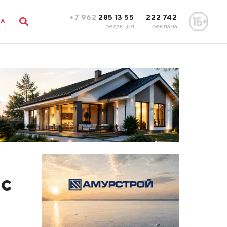
+7 962
285 13 55
222 742
ЛА
редакция
реклама
 с