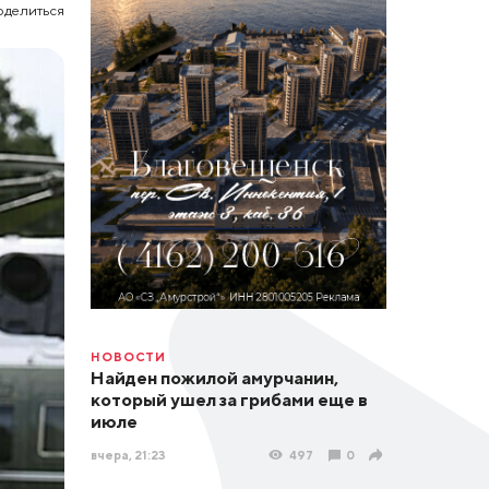
оделиться
НОВОСТИ
Найден пожилой амурчанин,
который ушел за грибами еще в
июле
вчера, 21:23
497
0