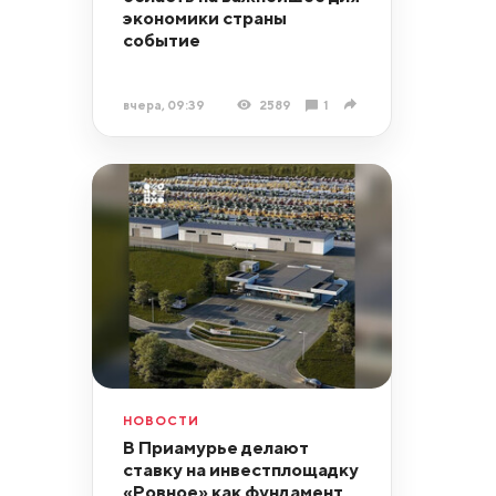
экономики страны
событие
вчера, 09:39
2589
1
НОВОСТИ
В Приамурье делают
ставку на инвестплощадку
«Ровное» как фундамент