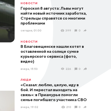
НОВОСТИ
Гороскоп 8 августа: Львы могут
найти новый источник заработка,
Стрельцы справятся со многими
проблемами
сегодня, 01:00
399
0
НОВОСТИ
В Благовещенске нашли котят в
оставленной на солнце сумке
курьерского сервиса (фото,
видео)
вчера, 15:53
226
0
ЛЮДИ
«Сказал: люблю, целую, иду в
бой. И перестал выходить на
связь»: в Приамурье помогли
семье погибшего участника СВО
вчера, 19:02
210
0