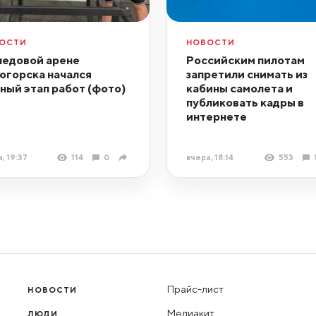
ОСТИ
НОВОСТИ
ледовой арене
Российским пилотам
огорска начался
запретили снимать из
ный этап работ (фото)
кабины самолета и
публиковать кадры в
интернете
, 19:37
114
0
вчера, 18:14
553
Прайс-лист
НОВОСТИ
Медиакит
ЛЮДИ