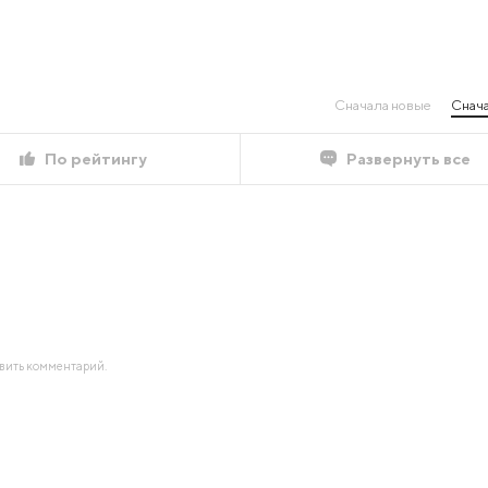
Сначала новые
Снача
По рейтингу
Развернуть все
авить комментарий.