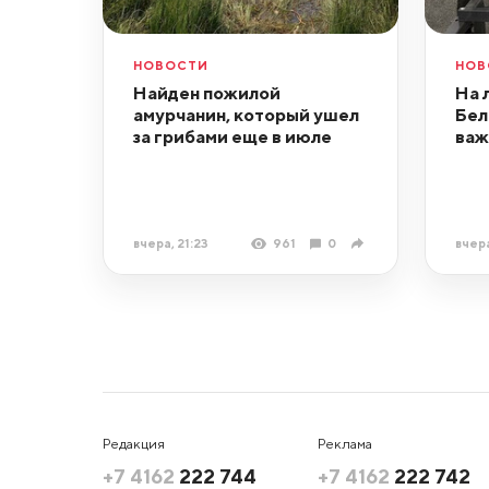
НОВОСТИ
НОВ
Найден пожилой
На 
амурчанин, который ушел
Бел
за грибами еще в июле
важ
вчера, 21:23
961
0
вчера
Редакция
Реклама
+7 4162
222 744
+7 4162
222 742