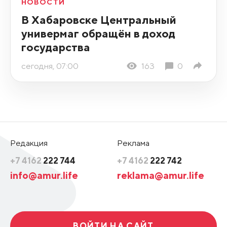
НОВОСТИ
В Хабаровске Центральный
универмаг обращён в доход
государства
сегодня, 07:00
163
0
Редакция
Реклама
+7 4162
222 744
+7 4162
222 742
info@amur.life
reklama@amur.life
ВОЙТИ НА САЙТ