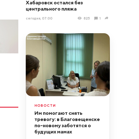
Хабаровск остался без
центрального пляжа
сегодня, 07:00
825
1
НОВОСТИ
Им помогают снять
тревогу: в Благовещенске
по-новому заботятся о
будущих мамах