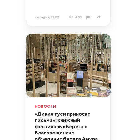
сегодня, 11:22
405
1
НОВОСТИ
«Дикие гуси приносят
письма»: книжный
фестиваль «Берег» в
Благовещенске
объединит берега Амура