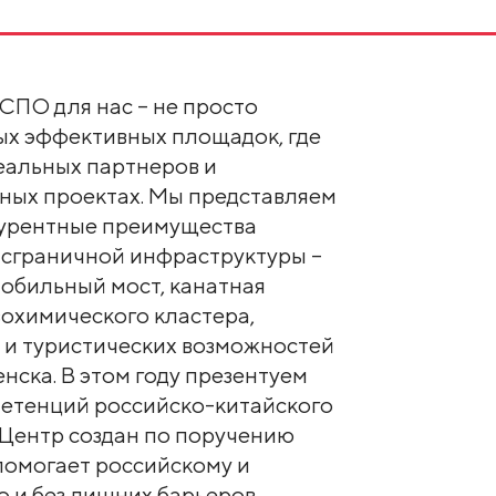
СПО для нас – не просто
мых эффективных площадок, где
еальных партнеров и
ных проектах. Мы представляем
курентные преимущества
нсграничной инфраструктуры –
обильный мост, канатная
азохимического кластера,
 и туристических возможностей
нска. В этом году презентуем
петенций российско-китайского
 Центр создан по поручению
 помогает российскому и
о и без лишних барьеров