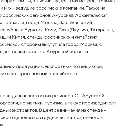
 при этом – 4,5 тысячи квадратных метров, в рамках
и них – ведущие российские компании. Также на
 российских регионов: Амурская, Архангельская,
ая области, город Москва, Забайкальский,
спублики Бурятия, Коми, Саха (Якутия), Татарстан,
ий Китая, стенды российских и китайских
ссийской стороны выступила город Москва, с
общает правительство Амурской области.
уальной продукции с экспортным потенциалом,
миться с программами российского
льоны дальневосточных регионов. От Амурской
орговли, логистики, туризма, а также производители
дных экстрактов. В центре внимания на стенде –
кого делового сотрудничества, созданного в
а.