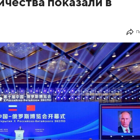
ичества показали в
П