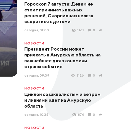
Гороскоп 7 августа: Девам не
стоит принимать важных
решений, Скорпионам нельзя
ссориться с детьми
сегодня, 01:00
1161
0
НОВОСТИ
Президент России может
приехать в Амурскую область на
важнейшее для экономики
страны событие
сегодня, 09:39
1126
0
НОВОСТИ
Циклон со шквалистым и ветром
и ливнями идет на Амурскую
область
сегодня, 10:36
874
0
НОВОСТИ