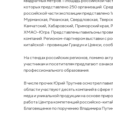
квадратных метров. Площадь российской части
которых представлено 250 организаций. Сред
российской части экспозиции представлено 16
Мурманская, Рязанская, Свердловская, Тверск
Камчатский, Хабаровский, Приморский края, Ре
ХМАО-Югра. Представлены павильоны провинц
компаний. Регионом-партнером выставки с ро
китайской – провинции Гуандун и Цзянси, со
На стендах российских регионов, помимо акт
участникам и посетителям предлагают ознако
профессионального образования.
В числе прочих Юрий Трутнев осмотрел пави
области участвуют десять компаний в сфере т
меда и уникальной продукции на основе приро
работа Центра компетенций российско-китайс
Благовещенке по поручению Владимира Путин