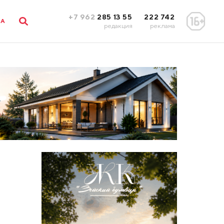
+7 962
285 13 55
222 742
ЛА
редакция
реклама