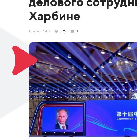
делового сотрудн
Харбине
17 мая, 19:40
199
0