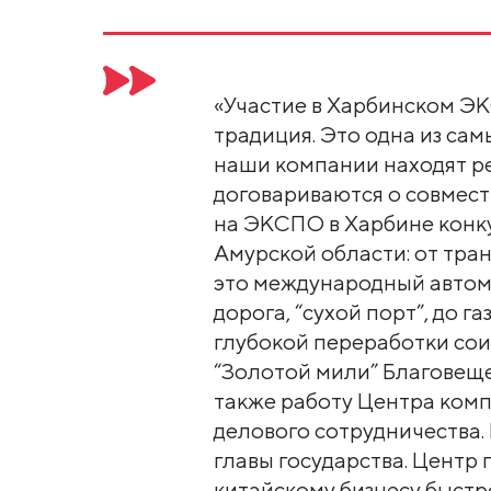
«Участие в Харбинском ЭК
традиция. Это одна из са
наши компании находят р
договариваются о совмест
на ЭКСПО в Харбине кон
Амурской области: от тра
это международный автом
дорога, “сухой порт”, до г
глубокой переработки сои
“Золотой мили” Благовеще
также работу Центра ком
делового сотрудничества.
главы государства. Центр
китайскому бизнесу быстр