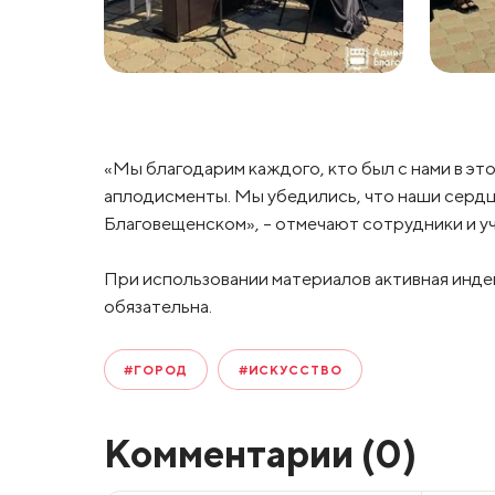
«Мы благодарим каждого, кто был с нами в это
аплодисменты. Мы убедились, что наши серд
Благовещенском», – отмечают сотрудники и у
При использовании материалов активная инде
обязательна.
#ГОРОД
#ИСКУССТВО
Комментарии (
0
)