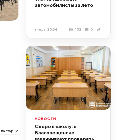
автомобилисты за лето
вчера, 20:34
102
0
НОВОСТИ
Скоро в школу: в
ла старые
Благовещенске
заканчивают проверять