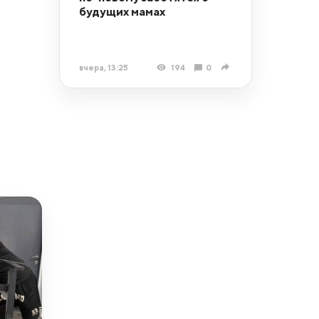
будущих мамах
вчера, 13:25
194
0