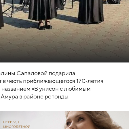
Галины Сапаловой подарила
 в честь приближающегося 170‑летия
д названием «В унисон с любимым
 Амура в районе ротонды.