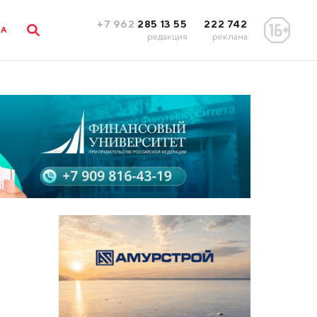
+7 962
285 13 55
222 742
ЛА
редакция
реклама