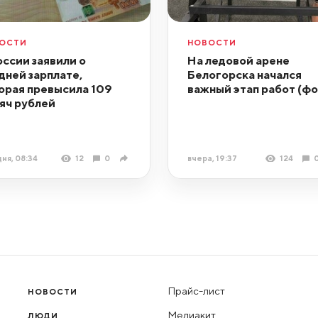
ОСТИ
НОВОСТИ
оссии заявили о
На ледовой арене
дней зарплате,
Белогорска начался
орая превысила 109
важный этап работ (фо
яч рублей
ня, 08:34
12
0
вчера, 19:37
124
Прайс-лист
НОВОСТИ
Медиакит
ЛЮДИ