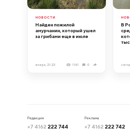
НОВОСТИ
НОВ
Найден пожилой
В Р
амурчанин, который ушел
сре
за грибами еще в июле
кот
тыс
вчера, 21:23
1141
0
сегод
Редакция
Реклама
+7 4162
222 744
+7 4162
222 742