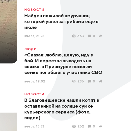
НОВОСТИ
Найден пожилой амурчанин,
который ушел за грибами еще в
июле
вчера, 21:23
663
0
ЛЮДИ
«Сказал: люблю, целую, иду в
бой. И перестал выходить на
связь»: в Приамурье помогли
семье погибшего участника СВО
вчера, 19:02
286
0
НОВОСТИ
В Благовещенске нашли котят в
оставленной на солнце сумке
курьерского сервиса (фото,
видео)
вчера, 15:53
262
0