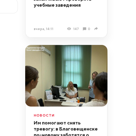
учебные заведения
вчера, 14:11
147
0
НОВОСТИ
Им помогают снять
тревогу: в Благовещенске
по-новому заботятся о