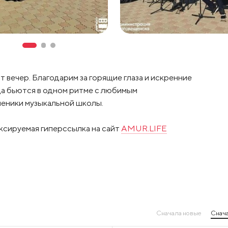
т вечер. Благодарим за горящие глаза и искренние
ца бьются в одном ритме с любимым
ченики музыкальной школы.
ксируемая гиперссылка на сайт
AMUR.LIFE
Сначала новые
Снача