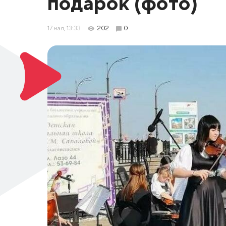
подарок (фото)
17 мая, 13:33
202
0