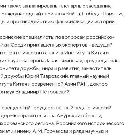
ции также запланированы пленарные заседания,
и международный семинар «Война. Победа. Память»,
ды и противодействию фальсификации истории.
оссийские специалисты по вопросам российско-
ики. Среди приглашенных экспертов – ведущий
и стратегического анализа Института Китая и
их наук Екатерина Заклязьминская, председатель
митета дружбы, мира и развития, заместитель
й дружбы Юрий Тавровский, главный научный
итута Китая и современной Азии РАН, доктор
ых наук Владимир Петровский.
говещенский государственный педагогический
ддержке правительства Амурской области,
хоокеанского региона, Российского исторического
атии имени А.М. Горчакова и ряда научных и