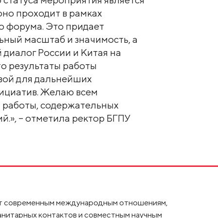
 оно проходит в рамках
о форума. Это придает
ный масштаб и значимость, а
 диалог России и Китая на
то результаты работы
вой для дальнейших
нициатив. Желаю всем
 работы, содержательных
й.», – отметила ректор БГПУ
лят современным международным отношениям,
анитарных контактов и совместным научным