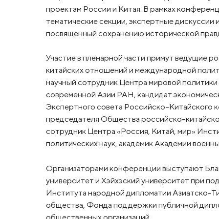
проектам России и Китая. В рамках конферен
тематические секции, экспертные дискуссии 
посвященный сохранению исторической прав
Участие в пленарной части примут ведущие р
китайских отношений и международной полит
научный сотрудник Центра мировой политики 
современной Азии РАН, кандидат экономическ
Экспертного совета Российско-Китайского ко
председателя Общества российско-китайско
сотрудник Центра «Россия, Китай, мир» Инст
политических наук, академик Академии военн
Организаторами конференции выступают Бла
университет и Хэйхэский университет при по
Института народной дипломатии Азиатско-Ти
общества, Фонда поддержки публичной диплом
общественных организаций.