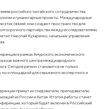
ниями российско-китайского сотрудничества
хнологии и гуманитарные проекты. Международные
и этих связей: они создают пространство для
 долгосрочного партнёрства между исследователями,
тметил Николай Кухаренко, начальник управления
ва.
ференции в рамках Амурского экономического
ья как важного центра международного
га. Сегодня регион становится не только
 но и площадкой для серьезного экспертного и
еренции примут исследователи, преподаватели,
изаций из России и Китая. Итогом работы станет
нференции, который будет включен в Российский