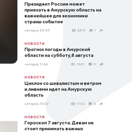
Президент России может
приехать в Амурскую область на
важнейшее для экономики
страны событие
сегодня, 09:39
2474
1
НОВОСТИ
Прогноз погоды в Амурской
области на субботу,8 августа
сегодня, 11:46
1947
0
НОВОСТИ
Циклон со шквалистым и ветром
и ливнями идет на Амурскую
область
сегодня, 10:36
1702
0
НОВОСТИ
Гороскоп 7 августа: Девам не
стоит принимать важных