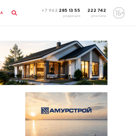
+7 962
285 13 55
222 742
ЛА
редакция
реклама