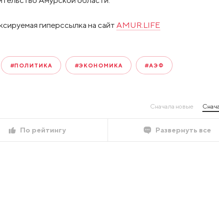
ительство Амурской области.
ксируемая гиперссылка на сайт
AMUR.LIFE
#ПОЛИТИКА
#ЭКОНОМИКА
#АЭФ
Сначала новые
Снача
По рейтингу
Развернуть все