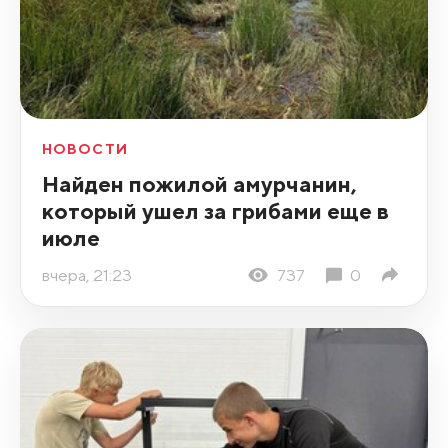
НОВОСТИ
Найден пожилой амурчанин,
который ушел за грибами еще в
июле
вчера, 21:23
737
0