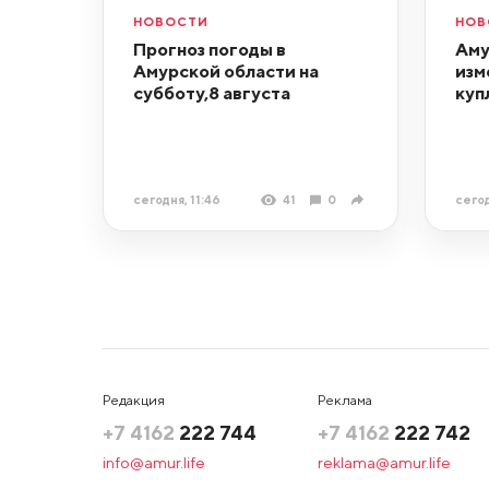
НОВОСТИ
НОВ
Прогноз погоды в
Аму
Амурской области на
изм
субботу,8 августа
куп
сегодня, 11:46
41
0
сегод
Редакция
Реклама
+7 4162
222 744
+7 4162
222 742
info@amur.life
reklama@amur.life