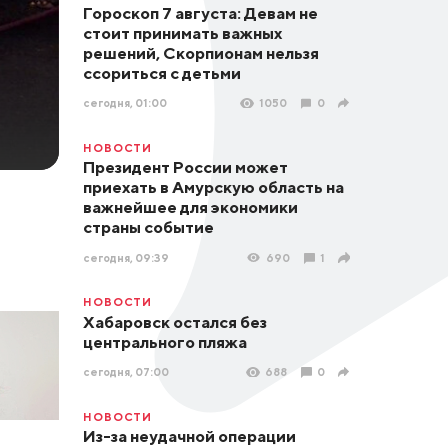
Гороскоп 7 августа: Девам не
стоит принимать важных
решений, Скорпионам нельзя
ссориться с детьми
сегодня, 01:00
1050
0
НОВОСТИ
Президент России может
приехать в Амурскую область на
важнейшее для экономики
страны событие
сегодня, 09:39
690
1
НОВОСТИ
Хабаровск остался без
центрального пляжа
сегодня, 07:00
688
0
НОВОСТИ
Из-за неудачной операции