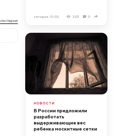
сегодня, 10:03
325
0
ла старые
НОВОСТИ
В России предложили
разработать
выдерживающие вес
ребенка москитные сетки