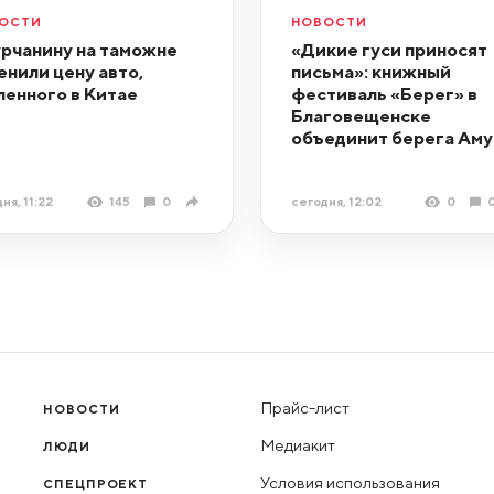
ОСТИ
НОВОСТИ
рчанину на таможне
«Дикие гуси приносят
енили цену авто,
письма»: книжный
ленного в Китае
фестиваль «Берег» в
Благовещенске
объединит берега Аму
ня, 11:22
145
0
сегодня, 12:02
0
Прайс-лист
НОВОСТИ
Медиакит
ЛЮДИ
Условия использования
СПЕЦПРОЕКТ