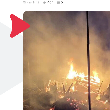
15 мая, 14:12
404
0