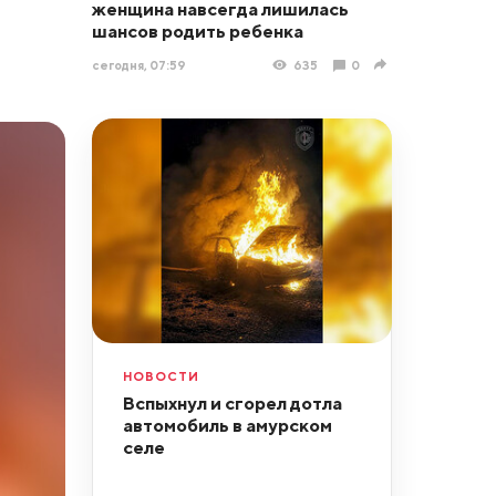
женщина навсегда лишилась
шансов родить ребенка
сегодня, 07:59
635
0
НОВОСТИ
Вспыхнул и сгорел дотла
автомобиль в амурском
селе