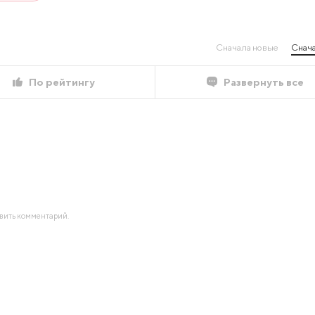
Сначала новые
Снача
По рейтингу
Развернуть все
авить комментарий.