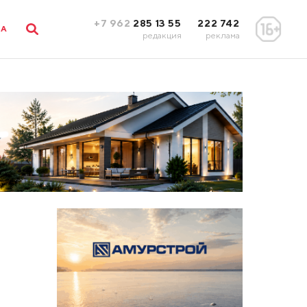
+7 962
285 13 55
222 742
ЛА
редакция
реклама