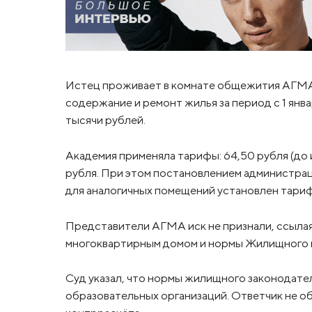
Истец проживает в комнате общежития АГМА н
содержание и ремонт жилья за период с 1 янва
тысячи рублей.
Академия применяла тарифы: 64,50 рубля (до ию
рубля. При этом постановлением администрац
для аналогичных помещений установлен тариф 
Представители АГМА иск не признали, ссылая
многоквартирным домом и нормы Жилищного к
Суд указал, что нормы жилищного законодат
образовательных организаций. Ответчик не о