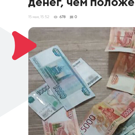
денег, чем положе
15 мая, 15:52
678
0