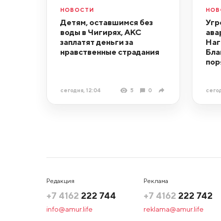
НОВОСТИ
НОВ
Детям, оставшимся без
Угр
воды в Чигирях, АКС
ава
заплатят деньги за
Наг
нравственные страдания
Бла
пор
сегодня, 12:04
5
0
сегод
Редакция
Реклама
+7 4162
222 744
+7 4162
222 742
info@amur.life
reklama@amur.life