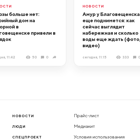
ОСТИ
НОВОСТИ
озы больше нет:
Амур у Благовещенска
рийный дом на
еще поднимется: как
орной в
сейчас выглядит
говещенске привели в
набережная и сколько
ядок
воды еще ждать (фото
видео)
ня, 11:42
50
0
сегодня, 11:15
333
Прайс-лист
НОВОСТИ
Медиакит
ЛЮДИ
Условия использования
СПЕЦПРОЕКТ