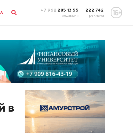
+7 962
285 13 55
222 742
ЛА
редакция
реклама
й в