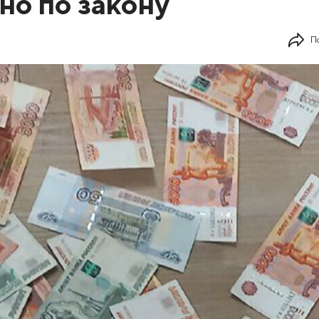
но по закону
П