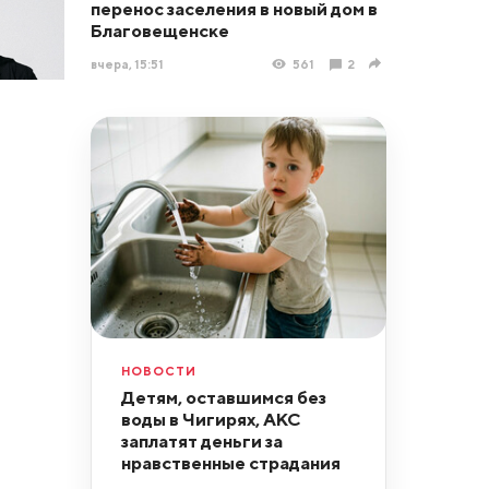
перенос заселения в новый дом в
Благовещенске
вчера, 15:51
561
2
НОВОСТИ
Детям, оставшимся без
воды в Чигирях, АКС
заплатят деньги за
нравственные страдания