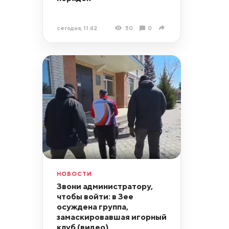
сегодня, 11:42
50
0
НОВОСТИ
Звони администратору,
чтобы войти: в Зее
осуждена группа,
замаскировавшая игорный
клуб (видео)