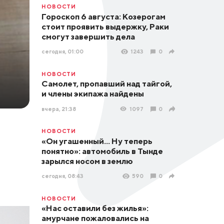
НОВОСТИ
Гороскоп 6 августа: Козерогам
стоит проявить выдержку, Раки
смогут завершить дела
сегодня, 01:00
1243
0
НОВОСТИ
Самолет, пропавший над тайгой,
и члены экипажа найдены
вчера, 21:38
1097
0
НОВОСТИ
«Он угашенный... Ну теперь
понятно»: автомобиль в Тынде
зарылся носом в землю
сегодня, 08:43
590
0
НОВОСТИ
«Нас оставили без жилья»:
амурчане пожаловались на