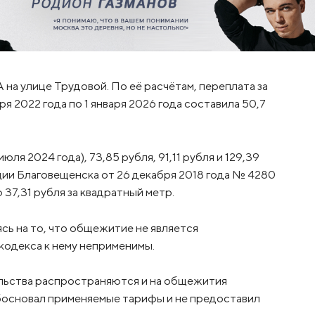
а улице Трудовой. По её расчётам, переплата за
ря 2022 года по 1 января 2026 года составила 50,7
ля 2024 года), 73,85 рубля, 91,11 рубля и 129,39
ии Благовещенска от 26 декабря 2018 года № 4280
37,31 рубля за квадратный метр.
сь на то, что общежитие не является
одекса к нему неприменимы.
ельства распространяются и на общежития
босновал применяемые тарифы и не предоставил