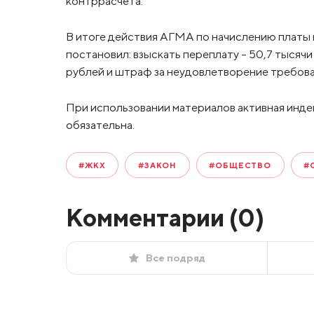
контррасчёта.
В итоге действия АГМА по начислению платы
постановил: взыскать переплату – 50,7 тысяч
рублей и штраф за неудовлетворение требова
При использовании материалов активная инде
обязательна.
#ЖКХ
#ЗАКОН
#ОБЩЕСТВО
#
Комментарии (
0
)
Все подряд