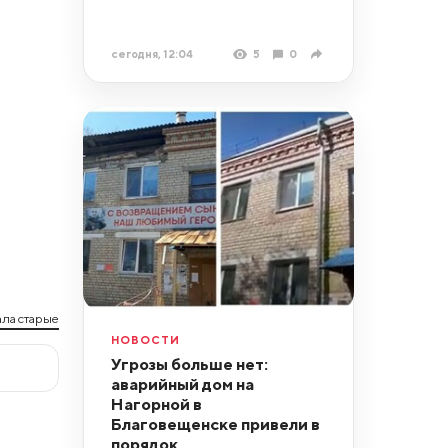
сегодня, 12:04
5
0
ла старые
НОВОСТИ
Угрозы больше нет:
аварийный дом на
Нагорной в
Благовещенске привели в
порядок