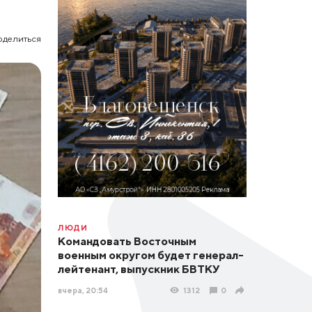
оделиться
ЛЮДИ
Командовать Восточным
военным округом будет генерал-
лейтенант, выпускник БВТКУ
вчера, 20:54
1312
0