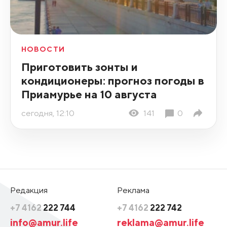
НОВОСТИ
Приготовить зонты и
кондиционеры: прогноз погоды в
Приамурье на 10 августа
сегодня, 12:10
141
0
Редакция
Реклама
+7 4162
222 744
+7 4162
222 742
info@amur.life
reklama@amur.life