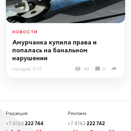
НОВОСТИ
Амурчанка купила права и
попалась на банальном
нарушении
сегодня, 11:31
48
0
Редакция
Реклама
+7 4162
222 744
+7 4162
222 742