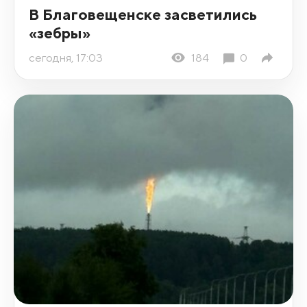
В Благовещенске засветились
«зебры»
сегодня, 17:03
184
0