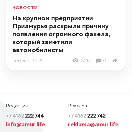
НОВОСТИ
На крупном предприятии
Приамурья раскрыли причину
появления огромного факела,
который заметили
автомобилисты
сегодня, 16:21
328
0
Редакция
Реклама
+7 4162
222 744
+7 4162
222 742
info@amur.life
reklama@amur.life