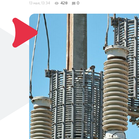
13 мая, 13:34
428
0