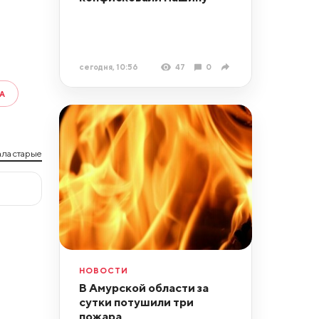
сегодня, 10:56
47
0
А
ла старые
НОВОСТИ
В Амурской области за
сутки потушили три
пожара