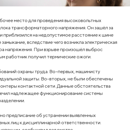
абочее место для проведения высоковольтных
блока трансформаторного напряжения. Он зашёл за
и приблизился на недопустимое расстояние к шине
замыкание, вследствие чего возникла электрическая
ра напряжения. При взрыве произошёл выброс
рым работник получил термические ожоги.
бований охраны труда. Во-первых, машинисту
идуальной защиты. Во-вторых, не были обеспечены
онтеры контактной сети. Данные обстоятельства
печил надлежащее функционирование системы
разделении.
но предписание об устранении выявленных
вных лиц к дисциплинарной ответственности.
нспекции, сообщили в ведомстве.