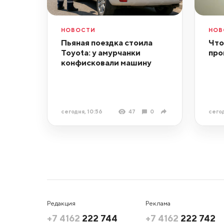
НОВОСТИ
НОВ
Пьяная поездка стоила
Что
Toyota: у амурчанки
про
конфисковали машину
сегодня, 10:56
47
0
сегод
Редакция
Реклама
+7 4162
222 744
+7 4162
222 742