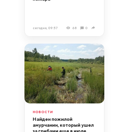
сегодня, 09:57
68
0
НОВОСТИ
Найден пожилой
амурчанин, который ушел
за грибами еще в июле