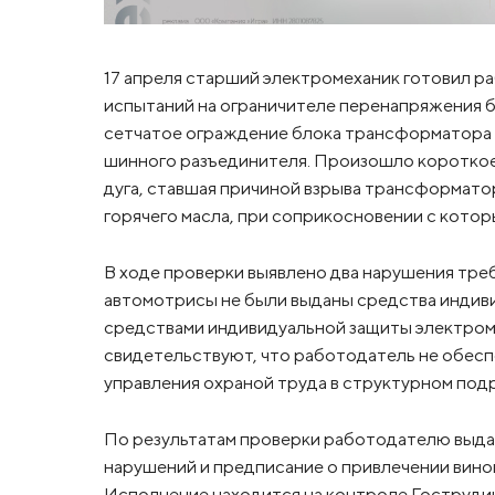
17 апреля старший электромеханик готовил р
испытаний на ограничителе перенапряжения 
сетчатое ограждение блока трансформатора 
шинного разъединителя. Произошло короткое 
дуга, ставшая причиной взрыва трансформато
горячего масла, при соприкосновении с кото
В ходе проверки выявлено два нарушения тре
автомотрисы не были выданы средства индив
средствами индивидуальной защиты электром
свидетельствуют, что работодатель не обес
управления охраной труда в структурном под
По результатам проверки работодателю выда
нарушений и предписание о привлечении вино
Исполнение находится на контроле Гоструди