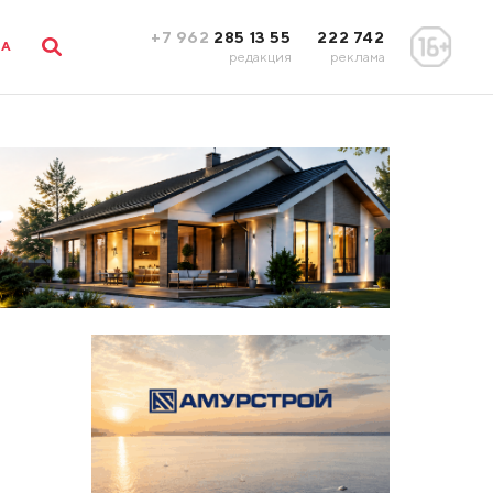
+7 962
285 13 55
222 742
ЛА
редакция
реклама