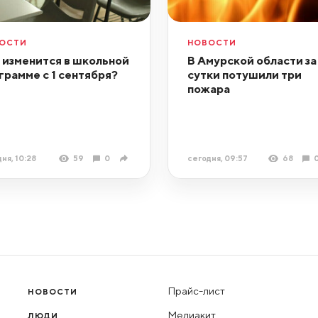
ОСТИ
НОВОСТИ
 изменится в школьной
В Амурской области за
грамме с 1 сентября?
сутки потушили три
пожара
ня, 10:28
59
0
сегодня, 09:57
68
Прайс-лист
НОВОСТИ
Медиакит
ЛЮДИ