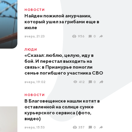
НОВОСТИ
Найден пожилой амурчанин,
который ушел за грибами еще в
июле
вчера, 21:23
956
0
ЛЮДИ
«Сказал: люблю, целую, иду в
бой. И перестал выходить на
связь»: в Приамурье помогли
семье погибшего участника СВО
вчера, 19:02
412
0
НОВОСТИ
В Благовещенске нашли котят в
оставленной на солнце сумке
курьерского сервиса (фото,
видео)
вчера, 15:53
357
0