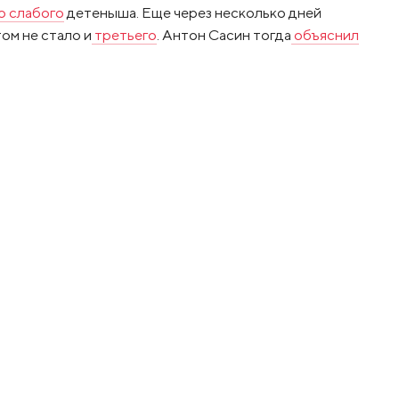
о слабого
детеныша. Еще через несколько дней
ом не стало и
третьего
. Антон Сасин тогда
объяснил