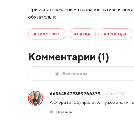
При использовании материалов активная инде
обязательна.
#ЖИВОТНЫЕ
#НАУКА
#ПРИРОДА
Комментарии (
1
)
Все подряд
663545479359766879
22 мая, 11:06
А вчера (21.05) прилетел чужой аист и, п
Ответить