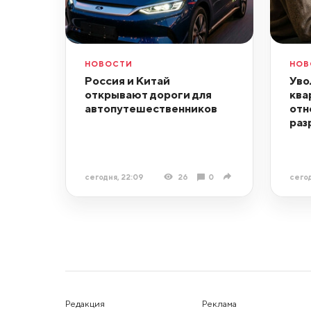
НОВОСТИ
НОВ
Россия и Китай
Уво
открывают дороги для
ква
автопутешественников
отн
раз
сегодня, 22:09
26
0
сегод
Редакция
Реклама