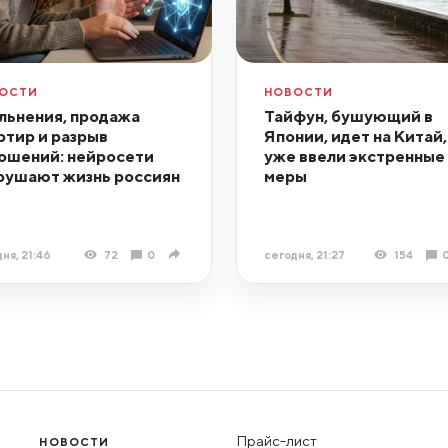
ОСТИ
НОВОСТИ
льнения, продажа
Тайфун, бушующий в
ртир и разрыв
Японии, идет на Китай,
ошений: нейросети
уже ввели экстренные
рушают жизнь россиян
меры
ня, 21:46
72
0
сегодня, 21:27
154
Прайс-лист
НОВОСТИ