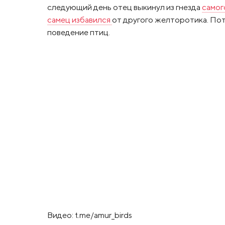
следующий день отец выкинул из гнезда
самог
самец избавился
от другого желторотика. Пот
поведение птиц.
Видео: t.me/amur_birds