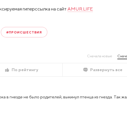
ксируемая гиперссылка на сайт
AMUR.LIFE
#ПРОИСШЕСТВИЯ
Сначала новые
Снача
По рейтингу
Развернуть все
ока в гнезде не было родителей, выкинул птенца из гнезда. Так жал