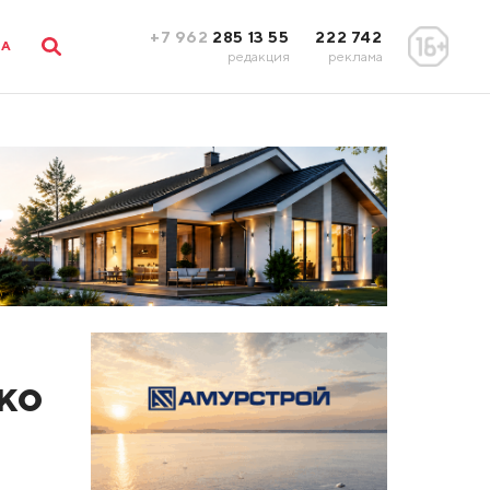
+7 962
285 13 55
222 742
ЛА
редакция
реклама
ко