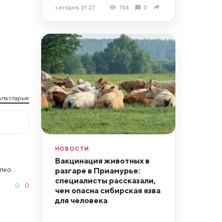
сегодня, 21:27
154
0
ла старые
НОВОСТИ
Вакцинация животных в
ко...
разгаре в Приамурье:
специалисты рассказали,
0
0
чем опасна сибирская язва
для человека