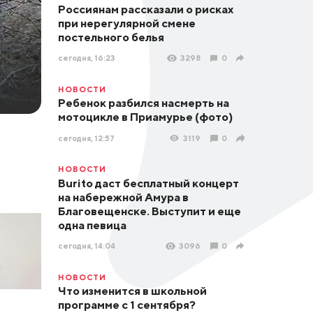
Россиянам рассказали о рисках
при нерегулярной смене
постельного белья
сегодня, 16:23
3298
0
НОВОСТИ
Ребенок разбился насмерть на
мотоцикле в Приамурье (фото)
сегодня, 12:57
3119
0
НОВОСТИ
Burito даст бесплатный концерт
на набережной Амура в
Благовещенске. Выступит и еще
одна певица
сегодня, 14:04
3096
0
НОВОСТИ
Что изменится в школьной
программе с 1 сентября?