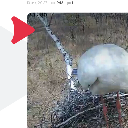
13 мая, 20:27
946
1