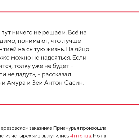
 тут ничего не решаем. Всё на
димо, понимают, что лучше
нтией на сытую жизнь. На яйцо
 уже можно не надеяться. Если
тся, толку уже не будет –
и не дадут», – рассказал
и Амура и Зеи Антон Сасин.
 Березовском заказнике Приамурья произошла
е: из четырех яиц вылупились
4 птенца
. Но на