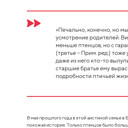
«Печально, конечно, но мы
усмотрение родителей. Ви
меньше птенцов, но с гара
(третье – Прим. ред.) тоже
даже из него кто-то вылупи
старшие братья ему выраст
подробности птичьей жизн
В мае прошлого года в этой аистиной семье в
похожая история. Только птенцов было больш