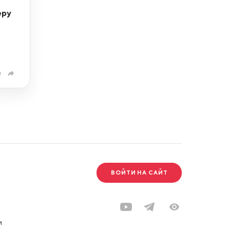
еру
0
ВОЙТИ НА САЙТ
и