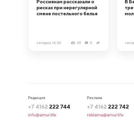
Россиянам рассказали о
В Б
рисках при нерегулярной
тре
смене постельного белья
мол
сегодня, 16:23
35
0
сегод
Редакция
Реклама
+7 4162
222 744
+7 4162
222 742
info@amur.life
reklama@amur.life