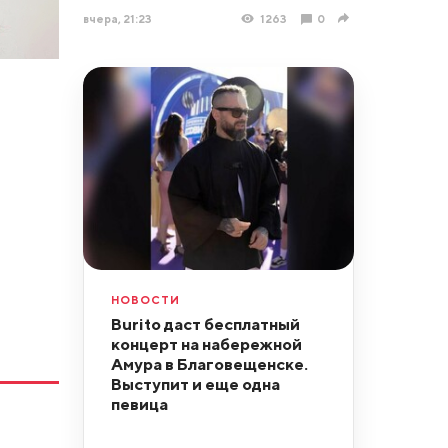
вчера, 21:23
1263
0
НОВОСТИ
Burito даст бесплатный
концерт на набережной
Амура в Благовещенске.
Выступит и еще одна
певица