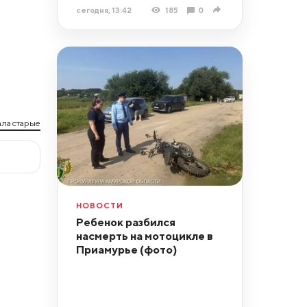
сегодня, 13:42
185
0
ла старые
НОВОСТИ
Ребенок разбился
насмерть на мотоцикле в
Приамурье (фото)