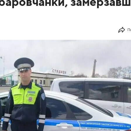
баровчанки, замерзав
П