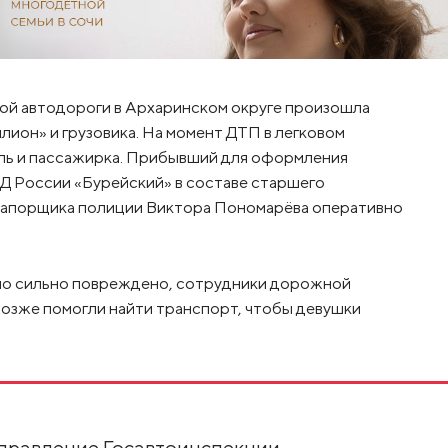
ной автодороги в Архаринском округе произошла
лион» и грузовика. На момент ДТП в легковом
ель и пассажирка. Прибывший для оформления
 России «Бурейский» в составе старшего
рапорщика полиции Виктора Пономарёва оперативно
ыло сильно повреждено, сотрудники дорожной
позже помогли найти транспорт, чтобы девушки
управление Госавтоинспекции