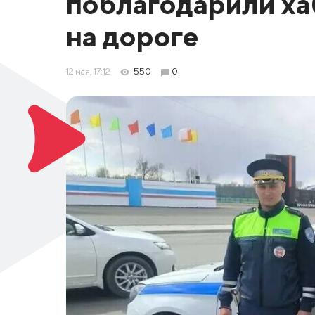
поблагодарили ха
на дороге
12 мая, 17:12
550
0