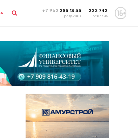
+7 962
285 13 55
222 742
ЛА
редакция
реклама