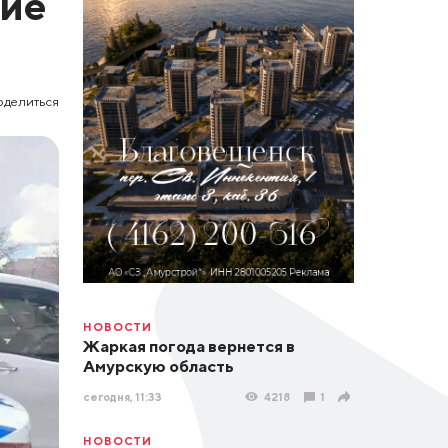
шие
оделиться
НОВОСТИ
Жаркая погода вернется в
Амурскую область
сегодня, 11:33
4218
1
НОВОСТИ