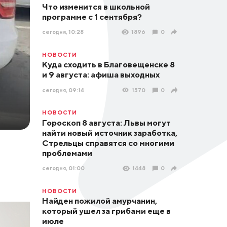
Что изменится в школьной
программе с 1 сентября?
сегодня, 10:28
1896
0
НОВОСТИ
Куда сходить в Благовещенске 8
и 9 августа: афиша выходных
сегодня, 09:14
1570
0
НОВОСТИ
Гороскоп 8 августа: Львы могут
найти новый источник заработка,
Стрельцы справятся со многими
проблемами
сегодня, 01:00
1448
0
НОВОСТИ
Найден пожилой амурчанин,
который ушел за грибами еще в
июле