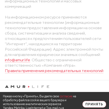
информационных технологий и массовых
коммуникаций
На информационном ресурсе применяются
рекомендательные технологии (информационные
технологии предоставления информации на основе
сбора, систематизации и анализа сведений,
относящихся к предпочтениям пользователей сети
"Интернет", находящихся на территории
Российской Федерации). Адрес электронной почты
для направления юридически значимых сообщений:
info@amur.life
. Общество с ограниченной
ответственностью «Компания «Игра».
Правила применения рекомендательных технологий
Нажав кнопку «Принять», Вы даете свое
согласие
на
обработку файлов cookie вашего браузера и
использование аналитических сервисов
ПРИНЯТЬ
Yandex.Metrika, LiveInternet и Top.mail.ru в