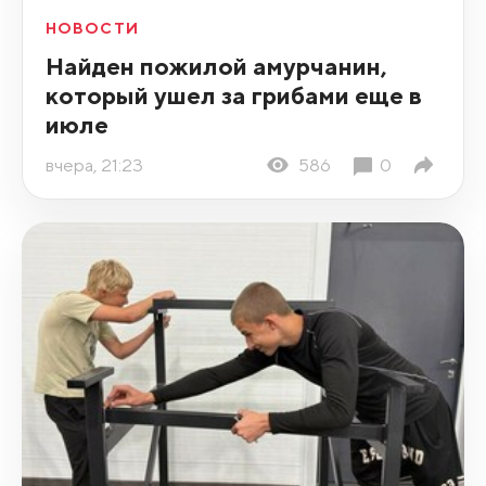
НОВОСТИ
Найден пожилой амурчанин,
который ушел за грибами еще в
июле
вчера, 21:23
586
0