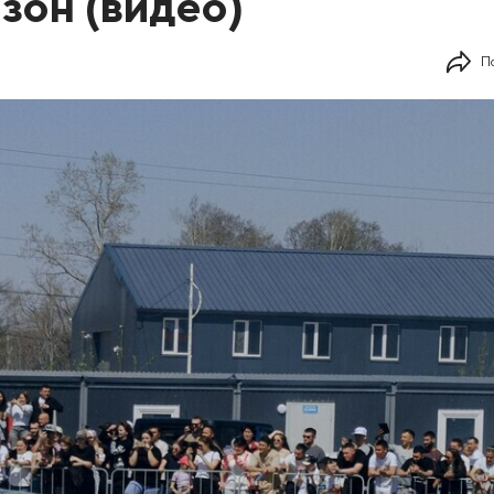
зон (видео)
П