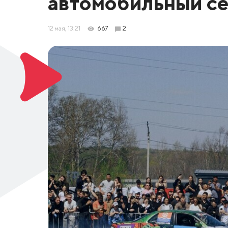
автомобильный се
12 мая, 13:21
667
2