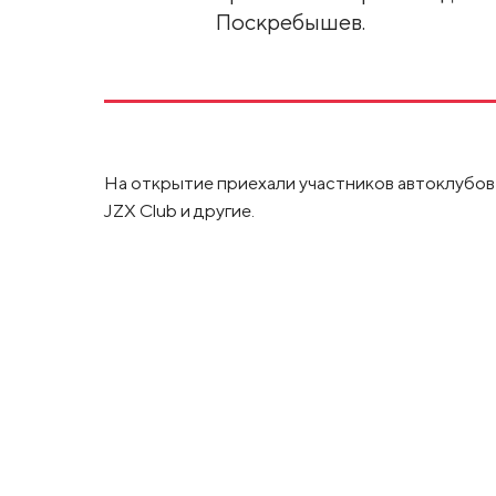
Поскребышев.
На открытие приехали участников автоклубов Paj
JZX Club и другие.