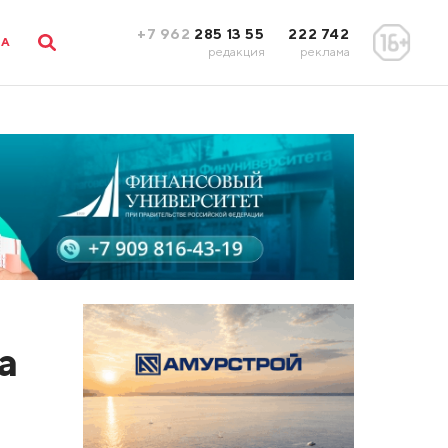
+7 962
285 13 55
222 742
ЛА
редакция
реклама
а