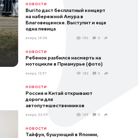
НОВОСТИ
Burito даст бесплатный концерт
на набережной Амура в
Благовещенске. Выступит и еще
одна певица
вчера, 14:04
186
0
НОВОСТИ
Ребенок разбился насмерть на
мотоцикле в Приамурье (фото)
вчера, 12:57
182
0
НОВОСТИ
Россия и Китай открывают
дороги для
автопутешественников
вчера, 22:09
129
0
НОВОСТИ
Тайфун, бушующий в Японии,