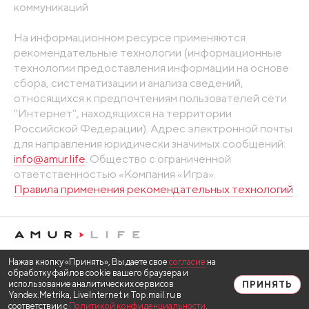
коммуникаций
На информационном ресурсе применяются
рекомендательные технологии (информационные
технологии предоставления информации на основе
сбора, систематизации и анализа сведений,
относящихся к предпочтениям пользователей сети
"Интернет", находящихся на территории
Российской Федерации). Адрес электронной почты
для направления юридически значимых сообщений:
info@amur.life
. Общество с ограниченной
ответственностью «Компания «Игра».
Правила применения рекомендательных технологий
Нажав кнопку «Принять», Вы даете свое
согласие
на
обработку файлов cookie вашего браузера и
использование аналитических сервисов
ПРИНЯТЬ
Yandex.Metrika, LiveInternet и Top.mail.ru в
соответствии с
Политикой конфиденциальности
.