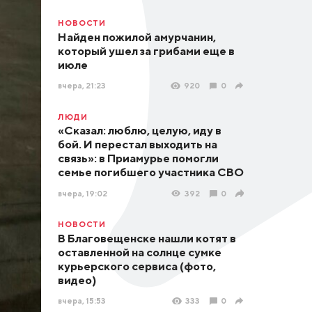
НОВОСТИ
Найден пожилой амурчанин,
который ушел за грибами еще в
июле
вчера, 21:23
920
0
ЛЮДИ
«Сказал: люблю, целую, иду в
бой. И перестал выходить на
связь»: в Приамурье помогли
семье погибшего участника СВО
вчера, 19:02
392
0
НОВОСТИ
В Благовещенске нашли котят в
оставленной на солнце сумке
курьерского сервиса (фото,
видео)
вчера, 15:53
333
0