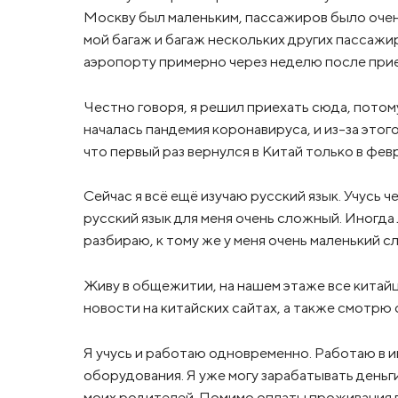
Москву был маленьким, пассажиров было очень 
мой багаж и багаж нескольких других пассажир
аэропорту примерно через неделю после прие
Честно говоря, я решил приехать сюда, потому
началась пандемия коронавируса, и из-за этог
что первый раз вернулся в Китай только в фев
Сейчас я всё ещё изучаю русский язык. Учусь 
русский язык для меня очень сложный. Иногда
разбираю, к тому же у меня очень маленький с
Живу в общежитии, на нашем этаже все кита
новости на китайских сайтах, а также смотрю
Я учусь и работаю одновременно. Работаю в 
оборудования. Я уже могу зарабатывать деньг
моих родителей. Помимо оплаты проживания в