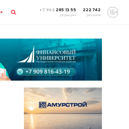
+7 962
285 13 55
222 742
ЛА
редакция
реклама