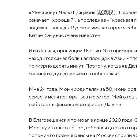
«Меня зовут Чжао Цзяцзюнь (赵嘉骏）Первое сл
означает "хороший", а последнее – "красивая л
зодиака – лошадь. Русское имя, которое я себе
Китае. Он у нас очень известен.
Я из Даляня, провинции Ляонин. Это приморск
находится самая большая площадь в Азии – пл
примерно десять минут. Поэтому, когда я в Дал
машину и еду с друзьями на побережье.
Мне 24 года. Моим родителям за 50, и они ро
семье, у меня нет братьев и сестёр. Мой отец
работает в финансовой сфере в Даляне.
В Благовещенск я приехал в конце 2020 года.
Москву и только потом добрался до этого гор
потому что прямые рейсы на Москву стоили в 