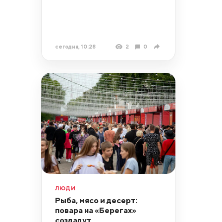
сегодня, 10:28
2
0
ЛЮДИ
Рыба, мясо и десерт:
повара на «Берегах»
создадут