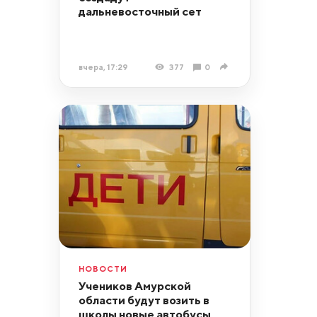
дальневосточный сет
вчера, 17:29
377
0
НОВОСТИ
Учеников Амурской
области будут возить в
школы новые автобусы