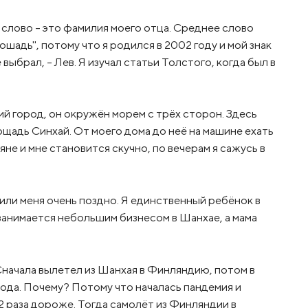
ово - это фамилия моего отца. Среднее слово
ошадь", потому что я родился в 2002 году и мой знак
 выбрал, – Лев. Я изучал статьи Толстого, когда был в
ий город, он окружён морем с трёх сторон. Здесь
ощадь Синхай. От моего дома до неё на машине ехать
яне и мне становится скучно, по вечерам я сажусь в
дили меня очень поздно. Я единственный ребёнок в
 занимается небольшим бизнесом в Шанхае, а мама
 Сначала вылетел из Шанхая в Финляндию, потом в
ода. Почему? Потому что началась пандемия и
2 раза дороже. Тогда самолёт из Финляндии в