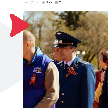
8 мая, 12:52
366
0