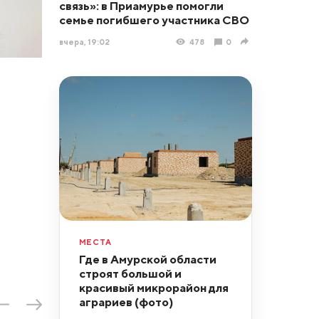
связь»: в Приамурье помогли
семье погибшего участника СВО
вчера, 19:02
478
0
МЕСТА
Где в Амурской области
строят большой и
красивый микрорайон для
аграриев (фото)