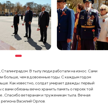
 Сталинградом. В тылу люди работали на износ. Сами
и больше, чем в довоенные годы. С каждым годом
ьше. Как известно, солдат умирает дважды: первый
ы с вами обязаны вечно хранить память о героях той
е...Спасибо ветеранам и труженикам тыла. Вечная
ва региона Василий Орлов.