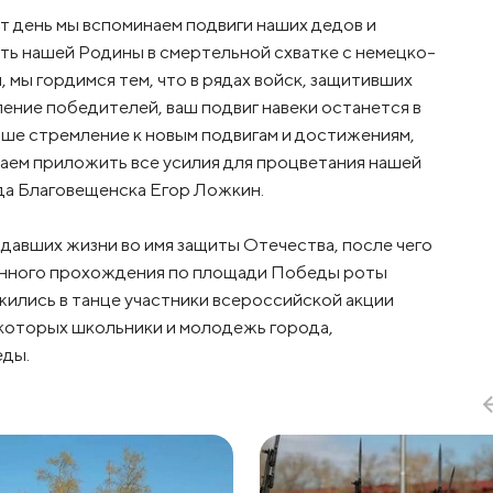
тот день мы вспоминаем подвиги наших дедов и
ть нашей Родины в смертельной схватке с немецко-
 мы гордимся тем, что в рядах войск, защитивших
ение победителей, ваш подвиг навеки останется в
аше стремление к новым подвигам и достижениям,
аем приложить все усилия для процветания нашей
да Благовещенска Егор Ложкин.
давших жизни во имя защиты Отечества, после чего
онного прохождения по площади Победы роты
жились в танце участники всероссийской акции
которых школьники и молодежь города,
еды.