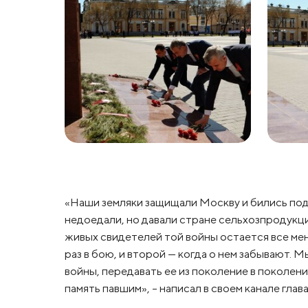
«Наши земляки защищали Москву и бились под
недоедали, но давали стране сельхозпродукци
живых свидетелей той войны остается все мен
раз в бою, и второй — когда о нем забывают. М
войны, передавать ее из поколение в поколени
память павшим», - написал в своем канале гла