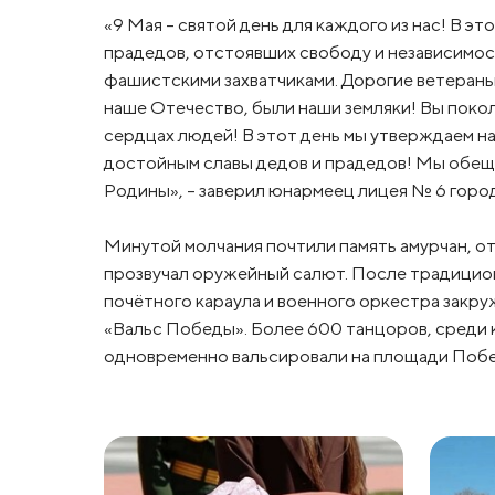
«9 Мая – святой день для каждого из нас! В э
прадедов, отстоявших свободу и независимос
фашистскими захватчиками. Дорогие ветераны,
наше Отечество, были наши земляки! Вы покол
сердцах людей! В этот день мы утверждаем н
достойным славы дедов и прадедов! Мы обещ
Родины», - заверил юнармеец лицея № 6 горо
Минутой молчания почтили память амурчан, от
прозвучал оружейный салют. После традици
почётного караула и военного оркестра закру
«Вальс Победы». Более 600 танцоров, среди 
одновременно вальсировали на площади Поб