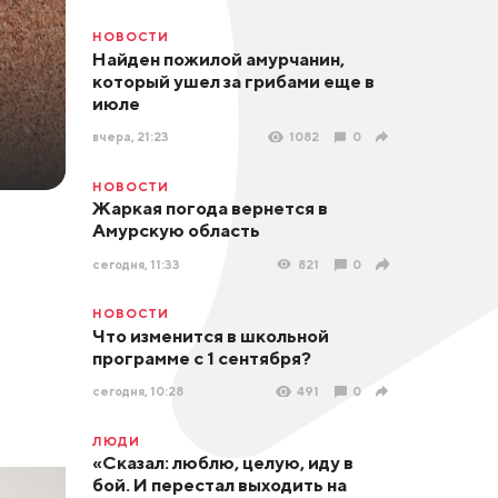
НОВОСТИ
Найден пожилой амурчанин,
который ушел за грибами еще в
июле
вчера, 21:23
1082
0
НОВОСТИ
Жаркая погода вернется в
Амурскую область
сегодня, 11:33
821
0
НОВОСТИ
Что изменится в школьной
программе с 1 сентября?
сегодня, 10:28
491
0
ЛЮДИ
«Сказал: люблю, целую, иду в
бой. И перестал выходить на