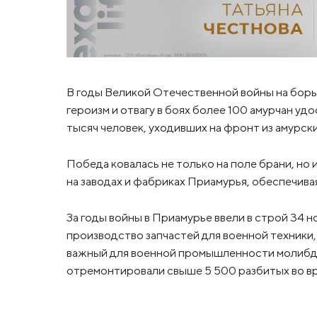
В годы Великой Отечественной войны на борьб
героизм и отвагу в боях более 100 амурчан у
тысяч человек, уходивших на фронт из амурски
Победа ковалась не только на поле брани, но
на заводах и фабриках Приамурья, обеспечи
За годы войны в Приамурье ввели в строй 34
производство запчастей для военной техники,
важный для военной промышленности молибде
отремонтировали свыше 5 500 разбитых во в