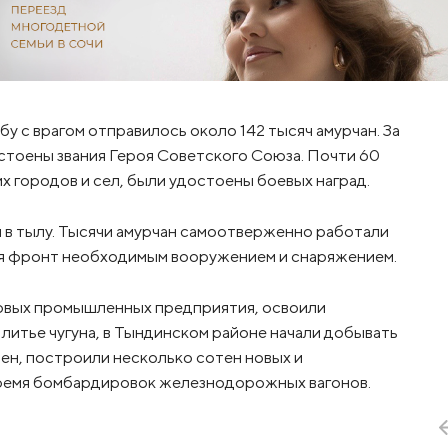
у с врагом отправилось около 142 тысяч амурчан. За
достоены звания Героя Советского Союза. Почти 60
х городов и сел, были удостоены боевых наград.
 и в тылу. Тысячи амурчан самоотверженно работали
вая фронт необходимым вооружением и снаряжением.
 новых промышленных предприятия, освоили
 литье чугуна, в Тындинском районе начали добывать
н, построили несколько сотен новых и
ремя бомбардировок железнодорожных вагонов.