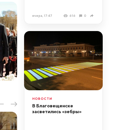
вчера, 17:47
616
0
НОВОСТИ
В Благовещенске
засветились «зебры»