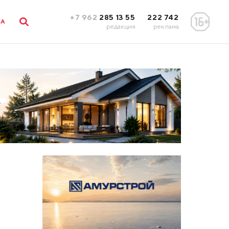
+7 962
285 13 55
222 742
ЛА
редакция
реклама