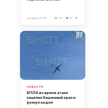
сегодня, 17:30
67
0
НОВОСТИ
БПЛА во время атаки
зацепил башенный кран и
рухнул на дом