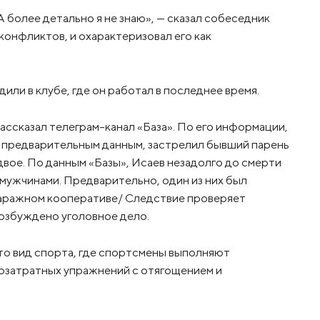
. А более детально я не знаю», — сказал собеседник
 конфликтов, и охарактеризовал его как
ли в клубе, где он работал в последнее время.
ссказал телеграм-канал «База». По его информации,
о предварительным данным, застрелил бывший парень
двое. По данным «Базы», Исаев незадолго до смерти
 мужчинами. Предварительно, один из них был
гаражном кооперативе/ Cледствие проверяет
Возбуждено уголовное дело.
то вид спорта, где спортсмены выполняют
озатратных упражнений с отягощением и