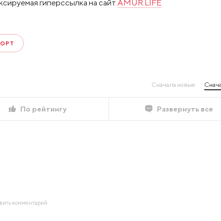
ксируемая гиперссылка на сайт
AMUR.LIFE
ПОРТ
Сначала новые
Снача
По рейтингу
Развернуть все
авить комментарий.