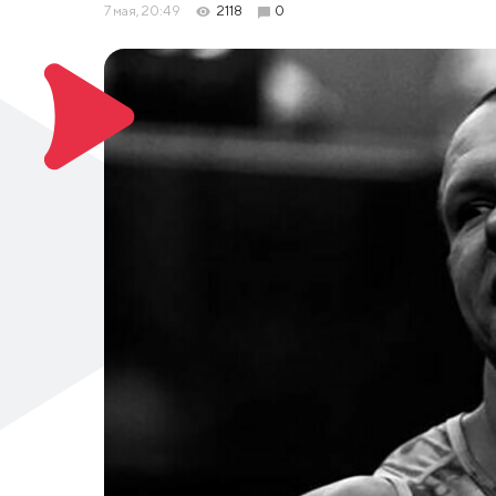
7 мая, 20:49
2118
0