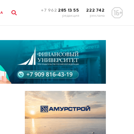
+7 962
285 13 55
222 742
ЛА
редакция
реклама