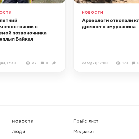
ОСТИ
НОВОСТИ
летний
Археологи откопали к
ьневосточник с
древнего амурчанина
вмой позвоночника
еплыл Байкал
ня, 17:30
67
0
сегодня, 17:00
173
Прайс-лист
НОВОСТИ
Медиакит
ЛЮДИ