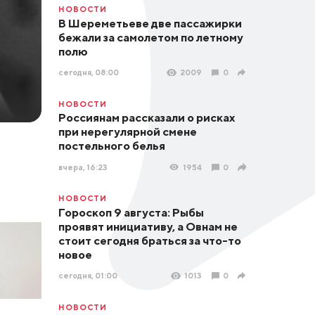
НОВОСТИ
В Шереметьеве две пассажирки
бежали за самолетом по летному
полю
сегодня, 08:00
2009
0
НОВОСТИ
Россиянам рассказали о рисках
при нерегулярной смене
постельного белья
вчера, 16:23
1954
0
НОВОСТИ
Гороскоп 9 августа: Рыбы
проявят инициативу, а Овнам не
стоит сегодня браться за что-то
новое
сегодня, 01:00
1013
0
НОВОСТИ