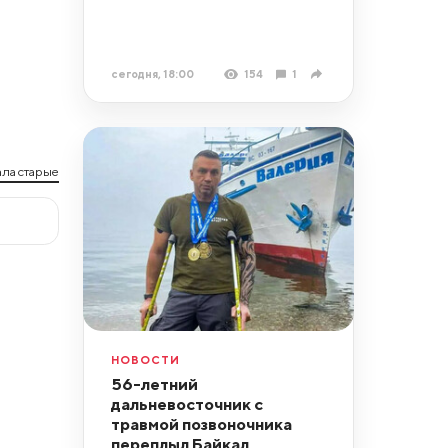
сегодня, 18:00
154
1
ла старые
НОВОСТИ
56-летний
дальневосточник с
травмой позвоночника
переплыл Байкал