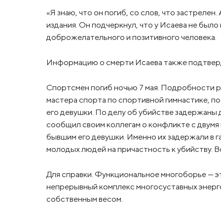
«Я знаю, что он погиб, со слов, что застрелен
издания. Он подчеркнул, что у Исаева не было
доброжелательного и позитивного человека.
Информацию о смерти Исаева также подтверди
Спортсмен погиб ночью 7 мая. Подробности ра
мастера спорта по спортивной гимнастике, п
его девушки. По делу об убийстве задержаны 
сообщил своим коллегам о конфликте с двумя
бывшим его девушки. Именно их задержали в 
молодых людей на причастность к убийству. 
Для справки. Функциональное многоборье — э
непрерывный комплекс многосуставных энерг
собственным весом.