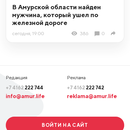
В Амурской области найден
мужчина, который ушел по
железной дороге
сегодня, 19:00
386
0
Редакция
Реклама
+7 4162
222 744
+7 4162
222 742
info@amur.life
reklama@amur.life
ВОЙТИ НА САЙТ