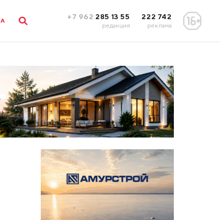
+7 962
285 13 55
222 742
ЛА
редакция
реклама