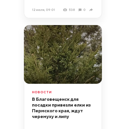
12 июля, 09:01
538
0
НОВОСТИ
В Благовещенск для
посадки привезли елки из
Пермского края, ждут
черемуху и липу