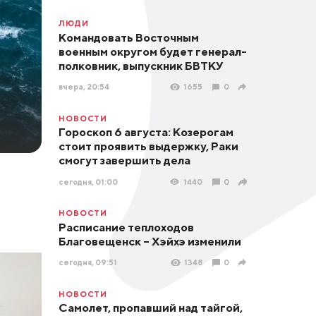
ЛЮДИ
Командовать Восточным
военным округом будет генерал-
полковник, выпускник БВТКУ
вчера, 20:54
1655
0
НОВОСТИ
Гороскоп 6 августа: Козерогам
стоит проявить выдержку, Раки
смогут завершить дела
сегодня, 01:00
1440
0
НОВОСТИ
Расписание теплоходов
Благовещенск – Хэйхэ изменили
сегодня, 09:51
1348
0
НОВОСТИ
Самолет, пропавший над тайгой,