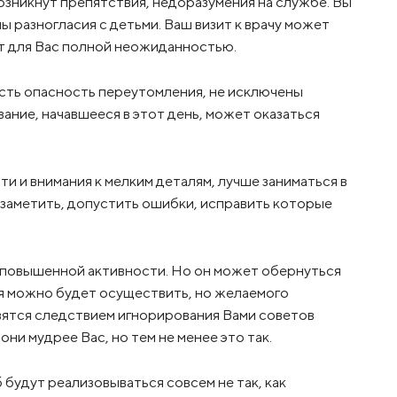
Возникнут препятствия, недоразумения на службе. Вы
 разногласия с детьми. Ваш визит к врачу может
ет для Вас полной неожиданностью.
Есть опасность переутомления, не исключены
ание, начавшееся в этот день, может оказаться
и и внимания к мелким деталям, лучше заниматься в
е заметить, допустить ошибки, исправить которые
и повышенной активности. Но он может обернуться
я можно будет осуществить, но желаемого
явятся следствием игнорирования Вами советов
они мудрее Вас, но тем не менее это так.
будут реализовываться совсем не так, как