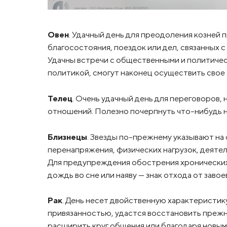
Овен
. Удачный день для преодоления козней 
благосостояния, поездок или дел, связанных 
Удачны встречи с общественными и политическ
политикой, смогут наконец осуществить свое
Телец
. Очень удачный день для переговоров,
отношений. Полезно почерпнуть что-нибудь но
Близнецы
. Звезды по-прежнему указывают на
перенапряжения, физических нагрузок, деятел
Для предупреждения обострения хронических
дождь во сне или наяву — знак отхода от заво
Рак
. День несет двойственную характеристику
привязанностью, удастся восстановить прежн
расширить круг общения или благодаря новым