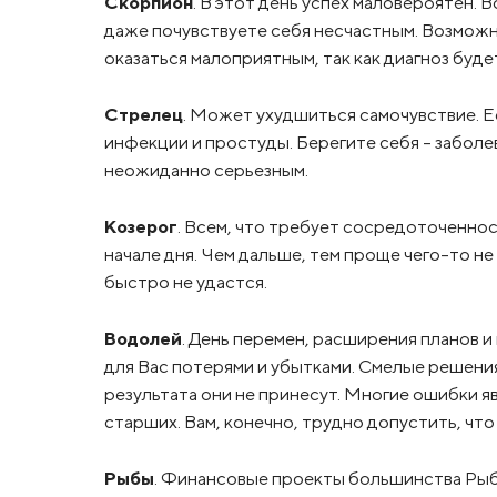
Скорпион
. В этот день успех маловероятен. 
даже почувствуете себя несчастным. Возможны
оказаться малоприятным, так как диагноз буд
Стрелец
. Может ухудшиться самочувствие. 
инфекции и простуды. Берегите себя – заболев
неожиданно серьезным.
Козерог
. Всем, что требует сосредоточенност
начале дня. Чем дальше, тем проще чего-то н
быстро не удастся.
Водолей
. День перемен, расширения планов 
для Вас потерями и убытками. Смелые решени
результата они не принесут. Многие ошибки 
старших. Вам, конечно, трудно допустить, что 
Рыбы
. Финансовые проекты большинства Рыб 