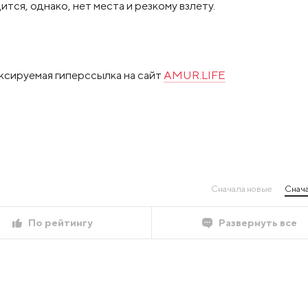
ся, однако, нет места и резкому взлету.
ксируемая гиперссылка на сайт
AMUR.LIFE
Сначала новые
Снача
По рейтингу
Развернуть все