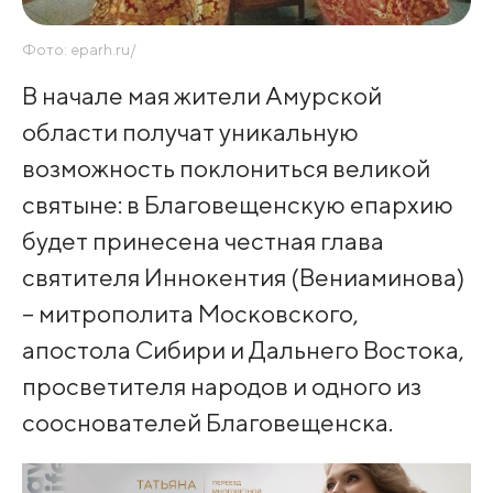
Фото: eparh.ru/
В начале мая жители Амурской
области получат уникальную
возможность поклониться великой
святыне: в Благовещенскую епархию
будет принесена честная глава
святителя Иннокентия (Вениаминова)
– митрополита Московского,
апостола Сибири и Дальнего Востока,
просветителя народов и одного из
сооснователей Благовещенска.