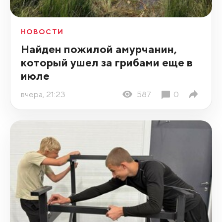
НОВОСТИ
Найден пожилой амурчанин,
который ушел за грибами еще в
июле
вчера, 21:23
587
0