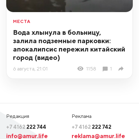
МЕСТА
Вода хлынула в больницу,
залила подземные парковки:
апокалипсис пережил китайский
город (видео)
6 августа, 21:01
1158
1
Редакция
Реклама
+7 4162
222 744
+7 4162
222 742
info@amur.life
reklama@amur.life