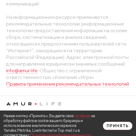
коммуникаций
На информационном ресурсе применяются
рекомендательные технологии (информационные
технологии предоставления информации на основе
сбора, систематизации и анализа сведений,
относящихся к предпочтениям пользователей сети
"Интернет", находящихся на территории
Российской Федерации). Адрес электронной почты
для направления юридически значимых сообщений:
info@amur.life
. Общество с ограниченной
ответственностью «Компания «Игра».
Правила применения рекомендательных технологий
Нажав кнопку «Принять», Вы даете свое
согласие
на
обработку файлов cookie вашего браузера и
использование аналитических сервисов
ПРИНЯТЬ
Yandex.Metrika, LiveInternet и Top.mail.ru в
соответствии с
Политикой конфиденциальности
.