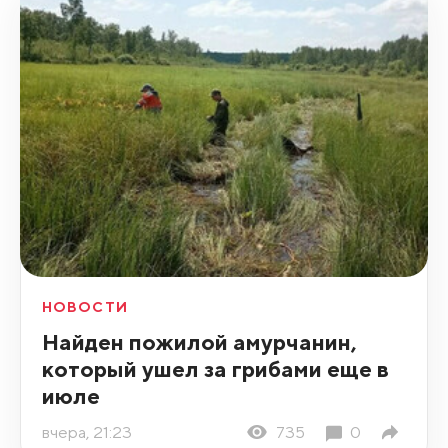
НОВОСТИ
Найден пожилой амурчанин,
который ушел за грибами еще в
июле
вчера, 21:23
735
0