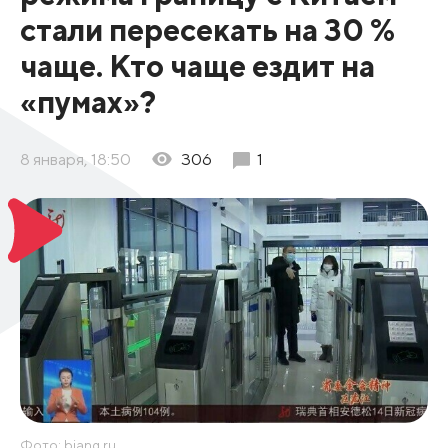
стали пересекать на 30 %
чаще. Кто чаще ездит на
«пумах»?
8 января, 18:50
306
1
Фото: biang.ru