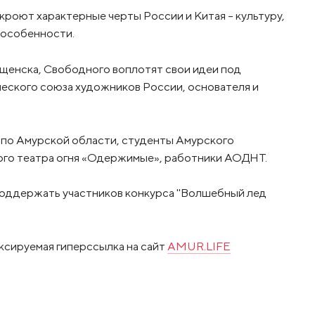
кроют характерные черты России и Китая – культуру,
 особенности.
щенска, Свободного воплотят свои идеи под
еского союза художников России, основателя и
 по Амурской области, студенты Амурского
ного театра огня «Одержимые», работники АОДНТ.
м поддержать участников конкурса "Волшебный лед
ксируемая гиперссылка на сайт
AMUR.LIFE