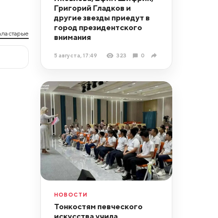
Григорий Гладков и
другие звезды приедут в
город президентского
ла старые
внимания
5 августа, 17:49
323
0
НОВОСТИ
Тонкостям певческого
искусства учила