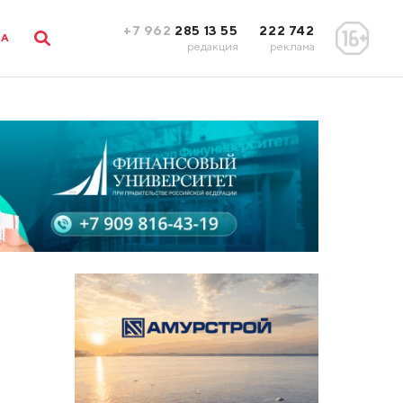
+7 962
285 13 55
222 742
ЛА
редакция
реклама