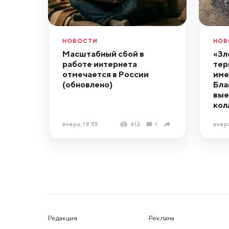
НОВОСТИ
НОВ
Масштабный сбой в
«Зл
работе интернета
тер
отмечается в России
име
(обновлено)
Бла
вые
кол
вчера, 19:55
412
1
вчера
Редакция
Реклама