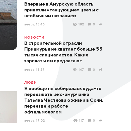
Впервые в Амурскую область
привезли «танцующие» цветы с
необычным названием
вчера, 15:46
182
0
НОВОСТИ
В строительной отрасли
Приамурья не хватает больше 55
тысяч специалистов. Какие
зарплаты им предлагают
вчера, 18:57
147
0
ЛЮДИ
Я вообще не собиралась куда-то
переезжать: экс-амурчанка
Татьяна Честнова о жизни в Сочи,
переезде и работе
офтальмологом
вчера, 17:02
117
0