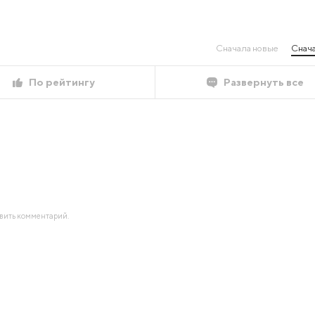
Сначала новые
Снача
По рейтингу
Развернуть все
авить комментарий.