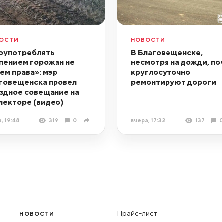
ОСТИ
НОВОСТИ
оупотреблять
В Благовещенске,
пением горожан не
несмотря на дожди, по
ем права»: мэр
круглосуточно
говещенска провел
ремонтируют дороги
здное совещание на
лекторе (видео)
, 19:48
319
0
вчера, 17:32
137
Прайс-лист
НОВОСТИ