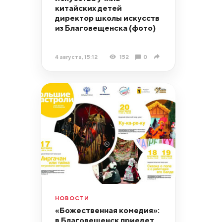
китайских детей
директор школы искусств
из Благовещенска (фото)
4 августа, 15:12
152
0
НОВОСТИ
«Божественная комедия»:
в Благовещенск приедет