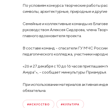
По условиям конкурса творческие работы рас
символы, архитектурные, природные и другие
Семейные и коллективные команды из Благове
руководством Алексея Сидорова, члена Творч
главного вдохновителя проекта.
В составе команд - спасатели ГУ МЧС России
педагогического колледжа, участники народ
«26 и 27 декабря с 10 до 16 часов приглашае
Амура"», – сообщает минкультуры Приамурья.
При использовании материалов активная инде
обязательна.
#ИСКУССТВО
#КУЛЬТУРА