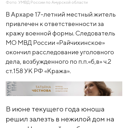
Фото: УМВД России по Амурской области
В Архаре 17-летний местный житель
привлечен к ответственности за
кражу военной формы. Следователь
МО МВД России «Райчихинское»
окончил расследование уголовного
дела, возбужденного по п.п.«б,в» ч.2
ст.158 УК РФ «Кража».
В июне текущего года юноша
решил залезть в нежилой дом на