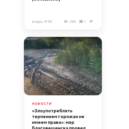
вчера, 19:55
384
1
НОВОСТИ
«Злоупотреблять
терпением горожан не
имеем права»: мэр
Благовещенска провел