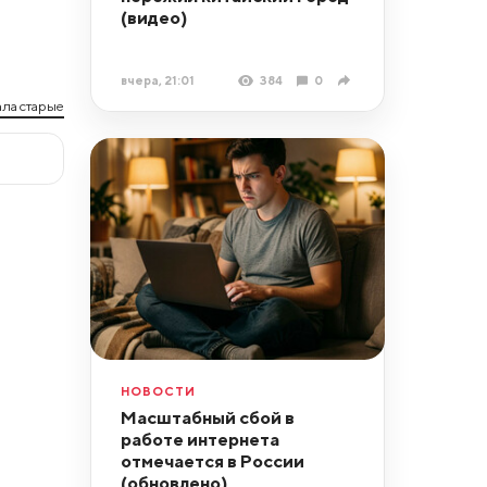
(видео)
вчера, 21:01
384
0
ла старые
НОВОСТИ
Масштабный сбой в
работе интернета
отмечается в России
(обновлено)