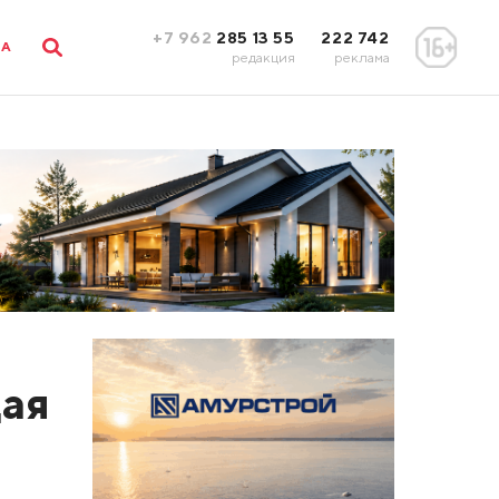
+7 962
285 13 55
222 742
ЛА
редакция
реклама
дая