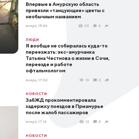
Впервые в Амурскую область
привезли «танцующие» цветы с
необычным названием
вчера, 15:46
30
0
ЛЮДИ
Я вообще не собиралась куда-то
переезжать: экс-амурчанка
Татьяна Честнова о жизни в Сочи,
переезде и работе
офтальмологом
вчера, 17:02
13
0
НОВОСТИ
ЗабЖД прокомментировала
задержку поездов в Приамурье
после жалоб пассажиров
вчера, 17:14
12
0
НОВОСТИ