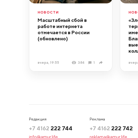
НОВОСТИ
НОВ
Масштабный сбой в
«Зл
работе интернета
тер
отмечается в России
име
(обновлено)
Бла
вые
кол
вчера, 19:55
384
1
вчера
Редакция
Реклама
+7 4162
222 744
+7 4162
222 742
info@amur.life
reklama@amur.life