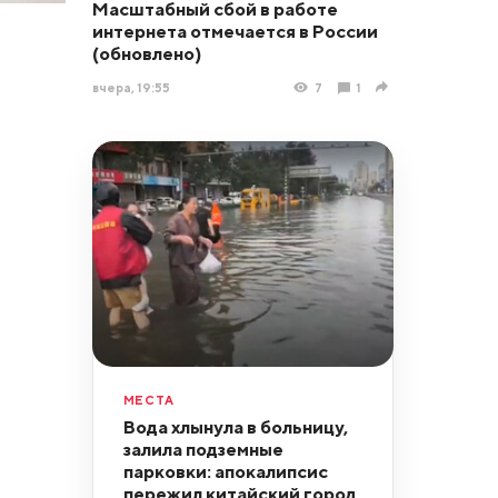
Масштабный сбой в работе
интернета отмечается в России
(обновлено)
вчера, 19:55
7
1
МЕСТА
Вода хлынула в больницу,
залила подземные
парковки: апокалипсис
пережил китайский город