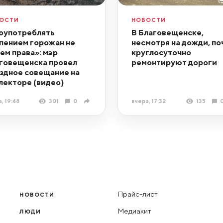
ОСТИ
НОВОСТИ
оупотреблять
В Благовещенске,
пением горожан не
несмотря на дожди, по
ем права»: мэр
круглосуточно
говещенска провел
ремонтируют дороги
здное совещание на
лекторе (видео)
, 19:48
301
0
вчера, 17:32
135
Прайс-лист
НОВОСТИ
Медиакит
ЛЮДИ