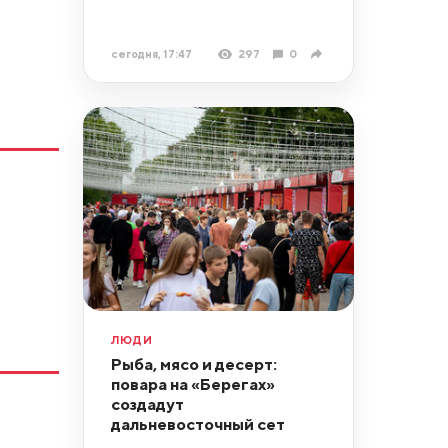
сегодня, 17:47
297
0
ЛЮДИ
Рыба, мясо и десерт:
повара на «Берегах»
создадут
дальневосточный сет