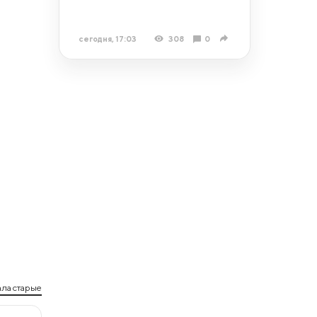
сегодня, 17:03
308
0
ла старые