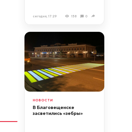
сегодня, 17:29
158
0
НОВОСТИ
В Благовещенске
засветились «зебры»