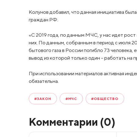
Колунов добавил, что данная инициатива был
граждан РФ.
«С 2019 года, по данным МЧС, у нас идет рост 
них. По данным, собранным в период с июля 20
бытового газа в России погибло 73 человека, 
вывод из которой только один – работать на 
При использовании материалов активная инде
обязательна.
#ЗАКОН
#МЧС
#ОБЩЕСТВО
Комментарии (
0
)