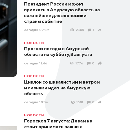
Президент России может
приехать в Амурскую область на
важнейшее для экономики
страны событие
сегодня, 09:39
2305
1
НОВОСТИ
Прогноз погоды в Амурской
области на субботу,8 августа
сегодня, 11:46
1776
0
НОВОСТИ
Циклон со шквалистым и ветром
и ливнями идет на Амурскую
область
сегодня, 10:36
1581
0
НОВОСТИ
Гороскоп 7 августа: Девам не
стоит принимать важных