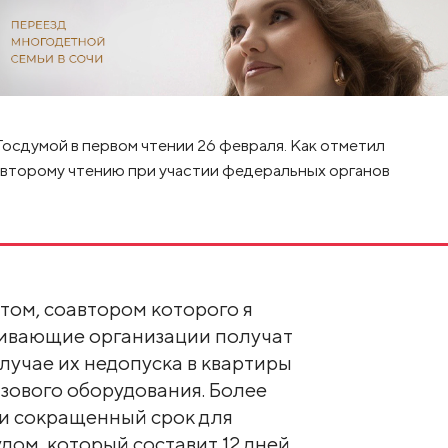
сдумой в первом чтении 26 февраля. Как отметил
 второму чтению при участии федеральных органов
нтом, соавтором которого я
живающие организации получат
случае их недопуска в квартиры
азового оборудования. Более
ти сокращенный срок для
дом, который составит 12 дней,