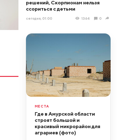
решений, Скорпионам нельзя
ссориться с детьми
сегодня, 01:00
1364
0
МЕСТА
Где в Амурской области
строят большой и
красивый микрорайон для
аграриев (фото)