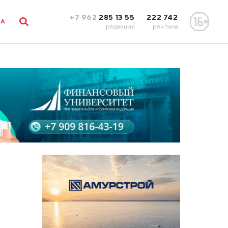
+7 962
285 13 55
222 742
ЛА
редакция
реклама