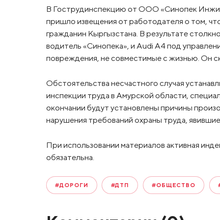
В Гострудинспекцию от ООО «Синопек Инжини
пришло извещения от работодателя о том, чт
гражданин Кыргызстана. В результате столкн
водитель «Синопека», и Audi A4 под управле
повреждения, не совместимые с жизнью. Он с
Обстоятельства несчастного случая устанавл
инспекции труда в Амурской области, специа
окончании будут установлены причины произо
нарушения требований охраны труда, явившие
При использовании материалов активная инде
обязательна.
#ДОРОГИ
#ДТП
#ОБЩЕСТВО