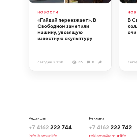
НОВОСТИ
НОВ
«Гайдай переезжает». В
В С
Свободном заметили
кол
машину, увозящую
очи
известную скульптуру
сегодня, 20:30
86
0
сегод
Редакция
Реклама
+7 4162
222 744
+7 4162
222 742
info@amur.life
reklama@amur.life