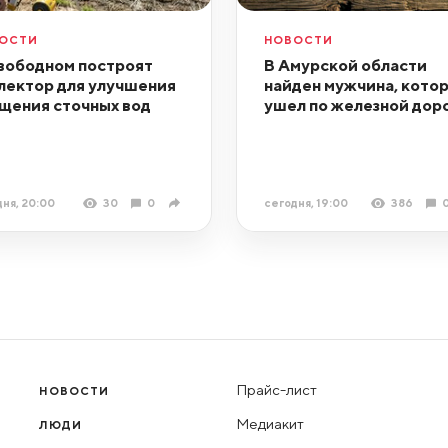
ОСТИ
НОВОСТИ
вободном построят
В Амурской области
лектор для улучшения
найден мужчина, кото
щения сточных вод
ушел по железной дор
ня, 20:00
30
0
сегодня, 19:00
386
Прайс-лист
НОВОСТИ
Медиакит
ЛЮДИ