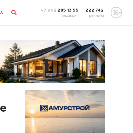
+7 962
285 13 55
222 742
ЛА
редакция
реклама
ге