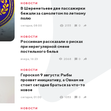
НОВОСТИ
В Шереметьеве две пассажирки
бежали за самолетом по летному
полю
сегодня, 08:00
2155
0
НОВОСТИ
Россиянам рассказали о рисках
при нерегулярной смене
постельного белья
вчера, 16:23
2068
0
НОВОСТИ
Гороскоп 9 августа: Рыбы
проявят инициативу, а Овнам не
стоит сегодня браться за что-то
новое
сегодня, 01:00
1053
0
НОВОСТИ