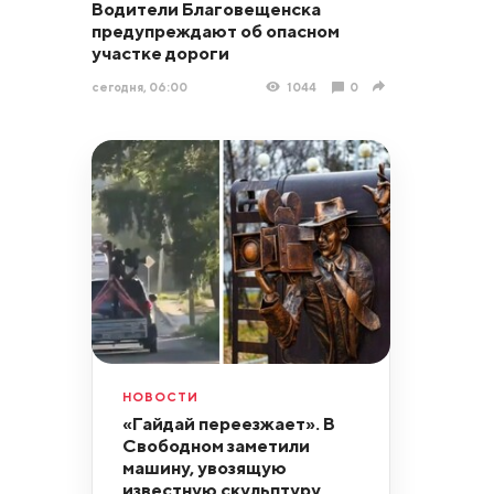
Водители Благовещенска
предупреждают об опасном
участке дороги
сегодня, 06:00
1044
0
НОВОСТИ
«Гайдай переезжает». В
Свободном заметили
машину, увозящую
известную скульптуру