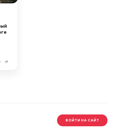
рый
оге
0
ВОЙТИ НА САЙТ