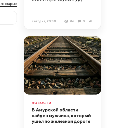
ла старые
сегодня, 20:30
86
0
НОВОСТИ
В Амурской области
найден мужчина, который
ушел по железной дороге