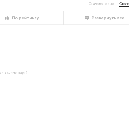
Сначала новые
Снача
По рейтингу
Развернуть все
авить комментарий.