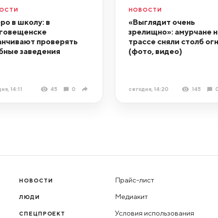
ОСТИ
НОВОСТИ
ро в школу: в
«Выглядит очень
говещенске
зрелищно»: амурчане н
анчивают проверять
трассе сняли столб ог
бные заведения
(фото, видео)
ня, 14:11
45
0
сегодня, 14:20
145
Прайс-лист
НОВОСТИ
Медиакит
ЛЮДИ
Условия использования
СПЕЦПРОЕКТ