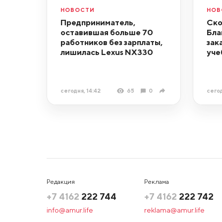
НОВОСТИ
НОВ
Предприниматель,
Ско
оставившая больше 70
Бла
работников без зарплаты,
зак
лишилась Lexus NX330
уче
сегодня, 14:42
65
0
сегод
Редакция
Реклама
+7 4162
222 744
+7 4162
222 742
info@amur.life
reklama@amur.life