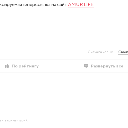
ксируемая гиперссылка на сайт
AMUR.LIFE
Сначала новые
Снача
По рейтингу
Развернуть все
авить комментарий.