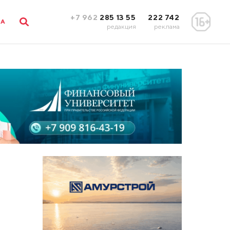
+7 962
285 13 55
222 742
ЛА
редакция
реклама