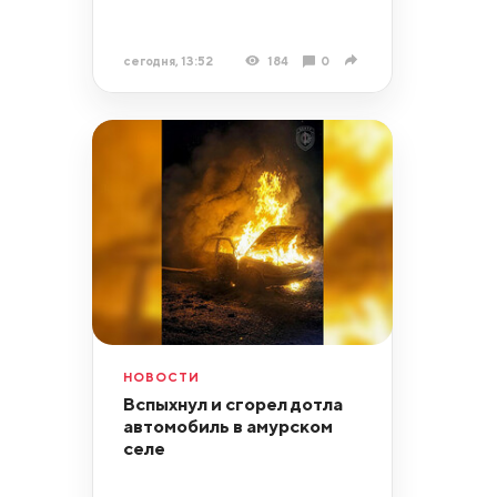
сегодня, 13:52
184
0
НОВОСТИ
Вспыхнул и сгорел дотла
автомобиль в амурском
селе