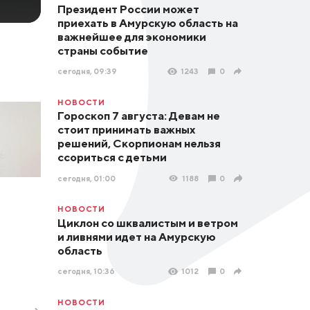
Президент России может
приехать в Амурскую область на
важнейшее для экономики
страны событие
сегодня, 09:39
1243
0
НОВОСТИ
Гороскоп 7 августа: Девам не
стоит принимать важных
решений, Скорпионам нельзя
ссориться с детьми
сегодня, 01:00
1188
0
НОВОСТИ
Циклон со шквалистым и ветром
и ливнями идет на Амурскую
область
сегодня, 10:36
1012
0
НОВОСТИ