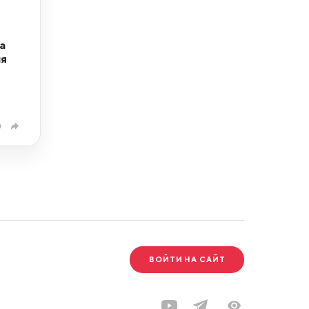
а
ня
0
ВОЙТИ НА САЙТ