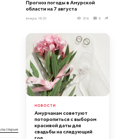
Прогноз погоды в Амурской
области на 7 августа
вчера, 14:21
216
0
НОВОСТИ
Амурчанам советуют
поторопиться с выбором
красивой даты для
ла старые
свадьбы на следующий
год