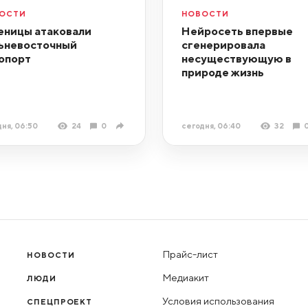
ОСТИ
НОВОСТИ
еницы атаковали
Нейросеть впервые
ьневосточный
сгенерировала
опорт
несуществующую в
природе жизнь
ня, 06:50
24
0
сегодня, 06:40
32
Прайс-лист
НОВОСТИ
Медиакит
ЛЮДИ
Условия использования
СПЕЦПРОЕКТ