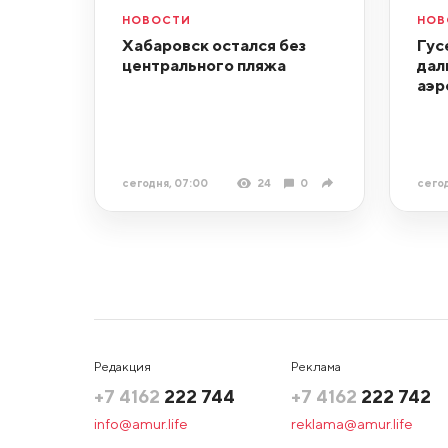
НОВОСТИ
НОВ
Хабаровск остался без
Гус
центрального пляжа
дал
аэр
сегодня, 07:00
24
0
сегод
Редакция
Реклама
+7 4162
222 744
+7 4162
222 742
info@amur.life
reklama@amur.life