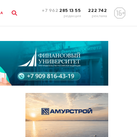
+7 962
285 13 55
222 742
ЛА
редакция
реклама
т