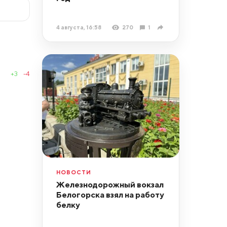
4 августа, 16:58
270
1
+3
-4
НОВОСТИ
Железнодорожный вокзал
Белогорска взял на работу
белку