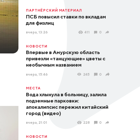
ПАРТНЁРСКИЙ МАТЕРИАЛ
ПСБ повысил ставки по вкладам
для физлиц
вчера, 13:26
411
0
НОВОСТИ
Впервые в Амурскую область
привезли «танцующие» цветы с
необычным названием
вчера, 15:46
245
0
МЕСТА
Вода хлынула в больницу, залила
подземные парковки:
апокалипсис пережил китайский
город (видео)
вчера, 21:01
228
0
НОВОСТИ